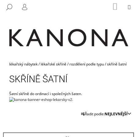
K
Přejít
NÁKUP
M
HLEDAT
na
KOŠÍK
O
PŘIHLÁŠENÍ
ZPĚT
ZPĚT
obsah
Š
Í
C
K
O
P
O
Domů
T
lékařský nábytek
/
lékařské skříně
/
rozdělení podle typu
/
skříně šatní
Ř
SKŘÍNĚ ŠATNÍ
E
B
Šatní skříně do ordinací i společných šaten.
U
.
J
Ř
E
Řadit podle:
NEJLEVNĚJŠÍ
A
T
Z
E
E
N