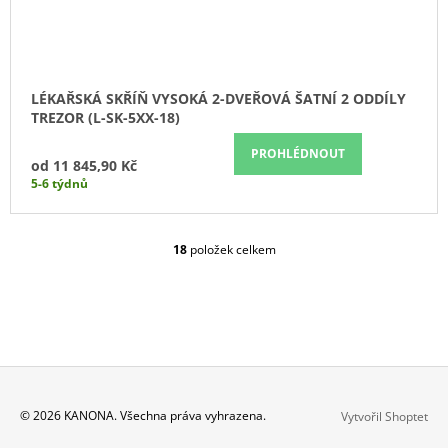
LÉKAŘSKÁ SKŘÍŇ VYSOKÁ 2-DVEŘOVÁ ŠATNÍ 2 ODDÍLY
TREZOR (L-SK-5XX-18)
PROHLÉDNOUT
od
11 845,90 Kč
5-6 týdnů
18
položek celkem
O
V
L
Á
D
A
C
Í
P
Z
© 2026 KANONA. Všechna práva vyhrazena.
Vytvořil Shoptet
R
Á
V