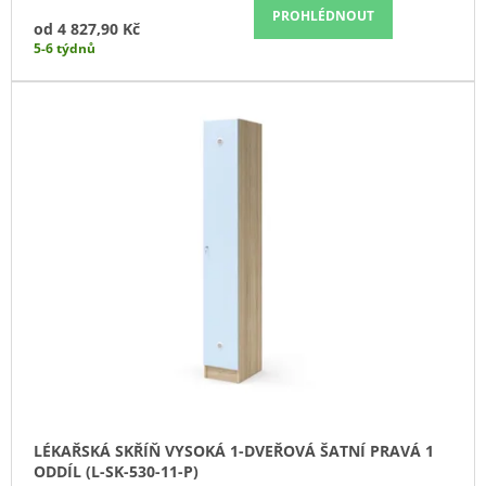
PROHLÉDNOUT
J
od
4 827,90 Kč
E
5-6 týdnů
M
E
KONTEJNER
POJÍZDNÝ
3-
ZÁSUVKOVÝ
S
TUŽKOVNÍKEM
(E-
K-
3ZT)
7
610,90
Kč
LÉKAŘSKÁ SKŘÍŇ VYSOKÁ 1-DVEŘOVÁ ŠATNÍ PRAVÁ 1
ODDÍL (L-SK-530-11-P)