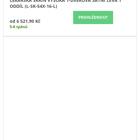
LÉKAŘSKÁ SKŘÍŇ VYSOKÁ 1-DVEŘOVÁ ŠATNÍ LEVÁ 1
ODDÍL (L-SK-54X-16-L)
PROHLÉDNOUT
od
6 521,90 Kč
5-6 týdnů