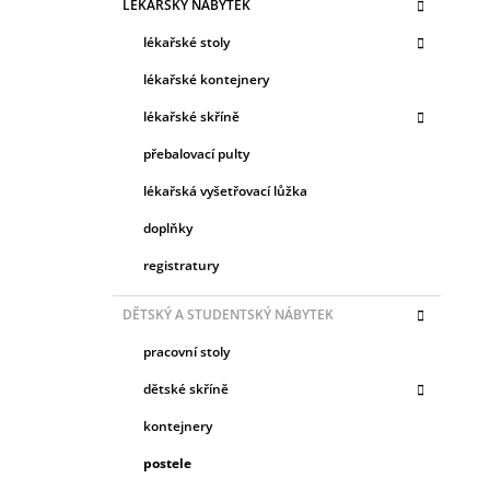
LÉKAŘSKÝ NÁBYTEK
E
G
lékařské stoly
O
R
lékařské kontejnery
I
lékařské skříně
E
přebalovací pulty
lékařská vyšetřovací lůžka
doplňky
registratury
DĚTSKÝ A STUDENTSKÝ NÁBYTEK
pracovní stoly
dětské skříně
kontejnery
postele