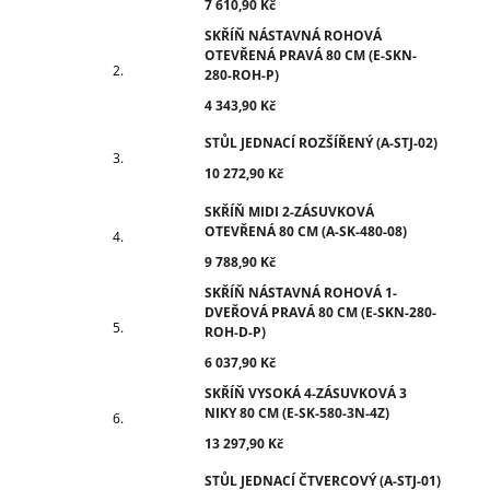
7 610,90 Kč
SKŘÍŇ NÁSTAVNÁ ROHOVÁ
OTEVŘENÁ PRAVÁ 80 CM (E-SKN-
280-ROH-P)
4 343,90 Kč
STŮL JEDNACÍ ROZŠÍŘENÝ (A-STJ-02)
10 272,90 Kč
SKŘÍŇ MIDI 2-ZÁSUVKOVÁ
OTEVŘENÁ 80 CM (A-SK-480-08)
9 788,90 Kč
SKŘÍŇ NÁSTAVNÁ ROHOVÁ 1-
DVEŘOVÁ PRAVÁ 80 CM (E-SKN-280-
ROH-D-P)
6 037,90 Kč
SKŘÍŇ VYSOKÁ 4-ZÁSUVKOVÁ 3
NIKY 80 CM (E-SK-580-3N-4Z)
13 297,90 Kč
STŮL JEDNACÍ ČTVERCOVÝ (A-STJ-01)