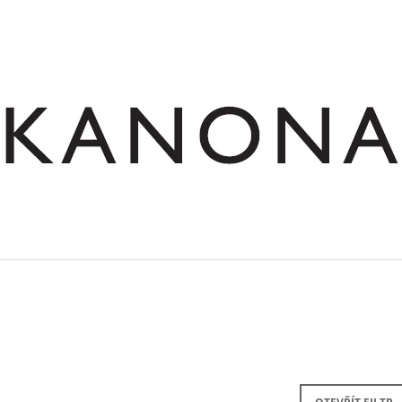
CO POTŘEBUJETE NAJÍT?
HLEDAT
DOPORUČUJEME
SKŘÍŇ NÁSTAVNÁ ROHOVÁ OTEVŘENÁ
STŮL JEDNACÍ RO