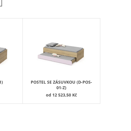
N
Í
P
R
O
D
U
K
T
Ů
1)
POSTEL SE ZÁSUVKOU (D-POS-
01-Z)
od
12 523,50 Kč