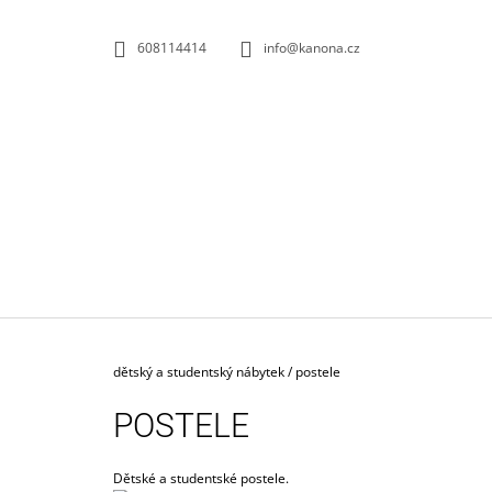
K
Přejít
na
O
ZPĚT
ZPĚT
608114414
info@kanona.cz
obsah
DO
DO
Š
OBCHODU
OBCHODU
Í
K
Domů
dětský a studentský nábytek
/
postele
POSTELE
KONTEJNER POJÍZDNÝ 3-ZÁSUVKOVÝ S
Dětské a studentské postele.