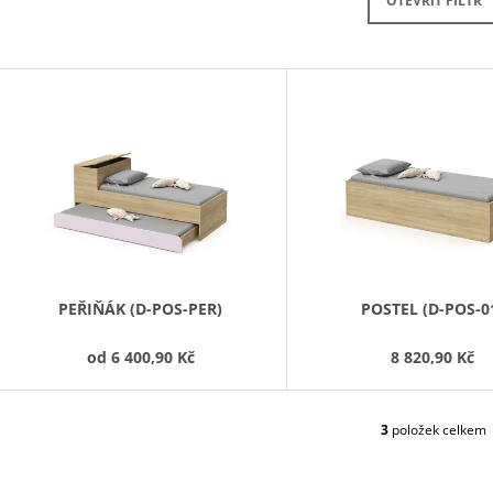
PRAVÁ 80 CM (E-SKN-280-ROH-P)
OTEVŘÍT FILTR
10 272,90 Kč
4 343,90 Kč
V
Ý
P
S
P
R
O
D
PEŘIŇÁK (D-POS-PER)
POSTEL (D-POS-0
U
od
6 400,90 Kč
8 820,90 Kč
K
T
Ů
3
položek celkem
O
V
L