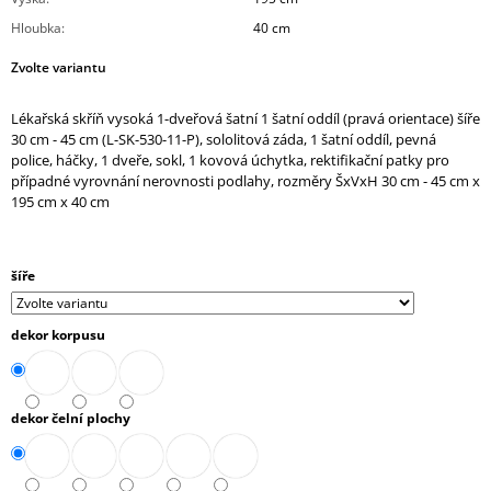
J
Hloubka
:
40 cm
E
M
Zvolte variantu
E
Lékařská skříň vysoká 1-dveřová šatní 1 šatní oddíl (pravá orientace) šíře
KANCELÁŘSKÉ
30 cm - 45 cm (L-SK-530-11-P), sololitová záda, 1 šatní oddíl, pevná
KŘESLO
police, háčky, 1 dveře, sokl, 1 kovová úchytka, rektifikační patky pro
1824
případné vyrovnání nerovnosti podlahy, rozměry ŠxVxH 30 cm - 45 cm x
LEI
195 cm x 40 cm
XXL
15
742,10
Kč
šíře
dekor korpusu
dekor čelní plochy