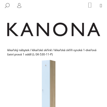
K
Přejít
NÁKUP
M
HLEDAT
na
KOŠÍK
O
PŘIHLÁŠENÍ
ZPĚT
ZPĚT
obsah
Š
Í
C
K
O
P
O
Domů
T
lékařský nábytek
/
lékařské skříně
/
lékařská skříň vysoká 1-dveřová
šatní pravá 1 oddíl (L-SK-530-11-P)
Ř
E
B
U
J
E
T
E
N