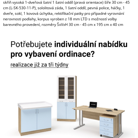
skříň vysoká 1-dveřová šatní 1 šatní oddíl (pravá orientace) šíře 30 cm - 45
cm (L-SK-530-11-P), sololitová záda, 1 šatní oddíl, pevná police, háčky, 1
dveře, sokl, 1 kovová úchytka, rektifikační patky pro případné vyrovnání
nerovnosti podlahy, korpus vyroben z 18 mm LTD s možností volby
barevného provedení, rozměry ŠxVxH 30 cm - 45 cm x 195 cm x 40 cm