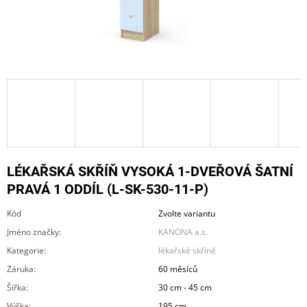
A
J
Í
T
?
HLEDAT
LÉKAŘSKÁ SKŘÍŇ VYSOKÁ 1-DVEŘOVÁ ŠATNÍ
PRAVÁ 1 ODDÍL (L-SK-530-11-P)
Kód
Zvolte variantu
D
O
Jméno značky
:
KANONA a.s.
P
Kategorie
:
lékařské skříně
O
R
Záruka
:
60 měsíců
U
Šířka
:
30 cm - 45 cm
Č
U
Výška
:
195 cm