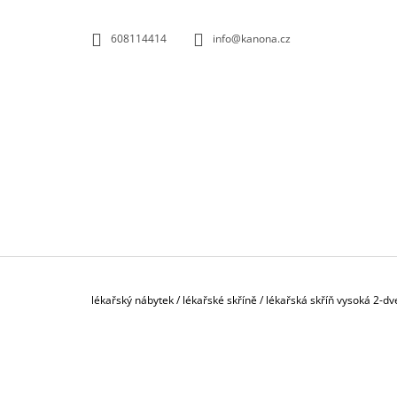
K
Přejít
na
O
ZPĚT
ZPĚT
608114414
info@kanona.cz
obsah
DO
DO
Š
OBCHODU
OBCHODU
Í
K
Domů
lékařský nábytek
/
lékařské skříně
/
lékařská skříň vysoká 2-dv
P
O
S
KONTEJNER POJÍZDNÝ 3-ZÁSUVKOVÝ S
T