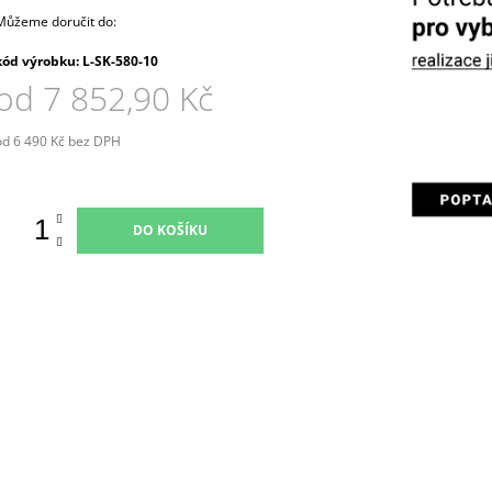
Můžeme doručit do:
kód výrobku: L-SK-580-10
od
7 852,90 Kč
od
6 490 Kč
bez DPH
Měrná
ena:
DO KOŠÍKU