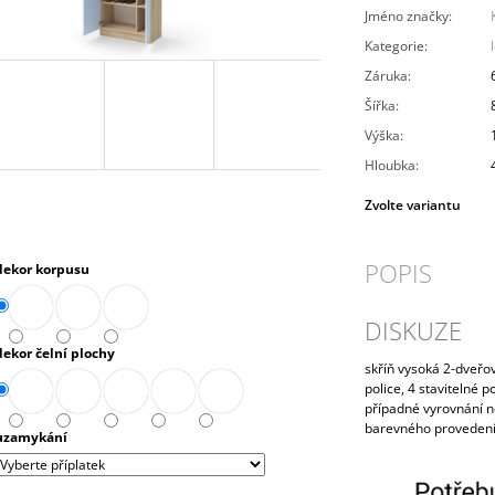
PRAVÁ 80 CM (E-SKN-280-ROH-P)
10 272,90 Kč
Jméno značky
:
4 343,90 Kč
Kategorie
:
Záruka
:
Šířka
:
Výška
:
Hloubka
:
Zvolte variantu
POPIS
dekor korpusu
DISKUZE
dekor čelní plochy
skříň vysoká 2-dveřov
police, 4 stavitelné p
případné vyrovnání n
barevného provedení
uzamykání