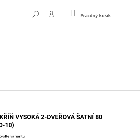
NÁKUPNÍ
HLEDAT
KOŠÍK
Prázdný košík
PŘIHLÁŠENÍ
Následující
KŘÍŇ VYSOKÁ 2-DVEŘOVÁ ŠATNÍ 80
0-10)
ZŠÍŘENÝ (A-STJ-02)
Zvolte variantu