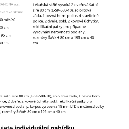
KANONA a.s.
Lékařská skříň vysoká 2-dveřová šatní
šíře 80 cm (L-SK-580-10), sololitová
lékařské skříně
záda, 1 pevná horní police, 4 stavitelné
60 měsíců
police, 2 dveře, sokl, 2 kovové úchytky,
rektifikační patky pro případné
80 cm
vyrovnání nerovnosti podlahy.
195 cm
rozměry ŠxVxH 80 cm x 195 cm x 40
cm
40 cm
á šatní šíře 80 cm (L-SK-580-10), sololitová záda, 1 pevná horní
olice, 2 dveře, 2 kovové úchytky, sokl, rektifikační patky pro
erovnosti podlahy. korpus vyroben z 18 mm LTD s možností volby
, rozměry ŠxVxH 80 cm x 195 cm x 40 cm