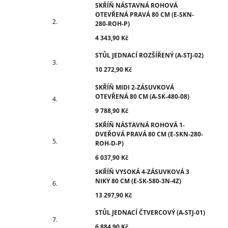
SKŘÍŇ NÁSTAVNÁ ROHOVÁ
OTEVŘENÁ PRAVÁ 80 CM (E-SKN-
280-ROH-P)
4 343,90 Kč
STŮL JEDNACÍ ROZŠÍŘENÝ (A-STJ-02)
10 272,90 Kč
SKŘÍŇ MIDI 2-ZÁSUVKOVÁ
OTEVŘENÁ 80 CM (A-SK-480-08)
9 788,90 Kč
SKŘÍŇ NÁSTAVNÁ ROHOVÁ 1-
DVEŘOVÁ PRAVÁ 80 CM (E-SKN-280-
ROH-D-P)
6 037,90 Kč
SKŘÍŇ VYSOKÁ 4-ZÁSUVKOVÁ 3
NIKY 80 CM (E-SK-580-3N-4Z)
13 297,90 Kč
STŮL JEDNACÍ ČTVERCOVÝ (A-STJ-01)
6 884,90 Kč