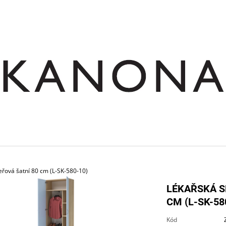
CO POTŘEBUJETE NAJÍT?
HLEDAT
DOPORUČUJEME
eřová šatní 80 cm (L-SK-580-10)
LÉKAŘSKÁ S
CM (L-SK-58
SKŘÍŇ NÁSTAVNÁ ROHOVÁ OTEVŘENÁ
STŮL JEDNACÍ RO
Kód