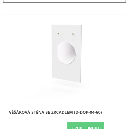
N
A
Í
J
P
V
Í
R
Ý
T
O
P
?
D
I
U
S
K
P
T
R
HLEDAT
Ů
O
D
U
D
K
O
T
P
Ů
O
VĚŠÁKOVÁ STĚNA SE ZRCADLEM (D-DOP-04-60)
R
U
Č
PROHLÉDNOUT
U