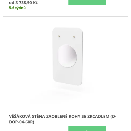
od
3 738,90 Kč
J
5-6 týdnů
E
M
E
KANCELÁŘSKÉ
KŘESLO
1824
LEI
XXL
15
742,10
Kč
VĚŠÁKOVÁ STĚNA ZAOBLENÉ ROHY SE ZRCADLEM (D-
DOP-04-60R)