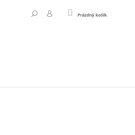
NÁKUPNÍ
HLEDAT
KOŠÍK
Prázdný košík
PŘIHLÁŠENÍ
Následující
ZŠÍŘENÝ (A-STJ-02)