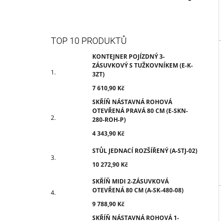
TOP 10 PRODUKTŮ
KONTEJNER POJÍZDNÝ 3-
ZÁSUVKOVÝ S TUŽKOVNÍKEM (E-K-
3ZT)
7 610,90 Kč
SKŘÍŇ NÁSTAVNÁ ROHOVÁ
OTEVŘENÁ PRAVÁ 80 CM (E-SKN-
280-ROH-P)
4 343,90 Kč
STŮL JEDNACÍ ROZŠÍŘENÝ (A-STJ-02)
10 272,90 Kč
SKŘÍŇ MIDI 2-ZÁSUVKOVÁ
OTEVŘENÁ 80 CM (A-SK-480-08)
9 788,90 Kč
SKŘÍŇ NÁSTAVNÁ ROHOVÁ 1-