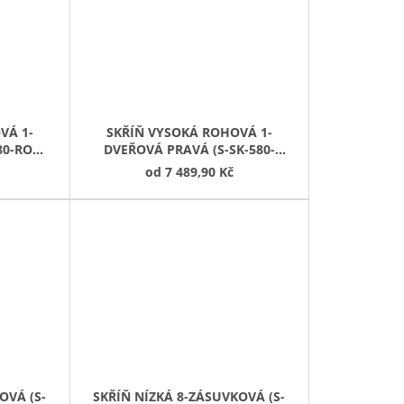
VÁ 1-
SKŘÍŇ VYSOKÁ ROHOVÁ 1-
80-ROH-
DVEŘOVÁ PRAVÁ (S-SK-580-
ROH-D-P)
od
7 489,90 Kč
OVÁ (S-
SKŘÍŇ NÍZKÁ 8-ZÁSUVKOVÁ (S-