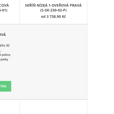
ICOVÁ
SKŘÍŇ NÍZKÁ 1-DVEŘOVÁ PRAVÁ
-01)
(S-SK-230-02-P)
od
3 738,90 Kč
OVÁ
šíře 30
,
á police,
í patky
6 týdnů
TAIL