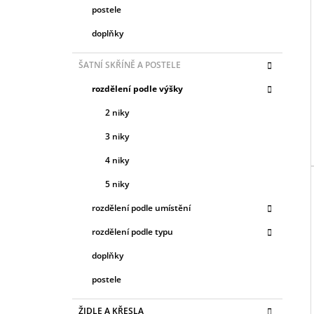
postele
doplňky
ŠATNÍ SKŘÍNĚ A POSTELE
rozdělení podle výšky
2 niky
3 niky
4 niky
5 niky
rozdělení podle umístění
rozdělení podle typu
doplňky
postele
ŽIDLE A KŘESLA