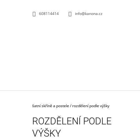
K
Přejít
na
O
ZPĚT
ZPĚT
608114414
info@kanona.cz
obsah
DO
DO
Š
OBCHODU
OBCHODU
Í
K
Domů
šatní skříně a postele
/
rozdělení podle výšky
ROZDĚLENÍ PODLE
VÝŠKY
KONTEJNER POJÍZDNÝ 3-ZÁSUVKOVÝ S