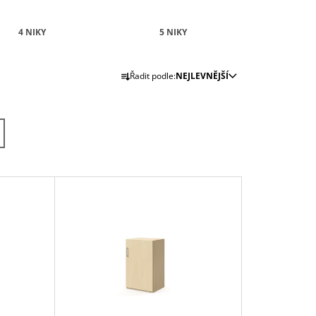
4 NIKY
5 NIKY
Ř
Řadit podle:
NEJLEVNĚJŠÍ
A
Z
E
N
Í
P
R
O
D
U
K
T
Ů