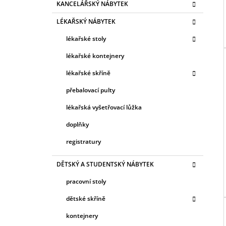
KANCELÁŘSKÝ NÁBYTEK
kategorie
A
T
LÉKAŘSKÝ NÁBYTEK
E
G
lékařské stoly
O
R
lékařské kontejnery
I
lékařské skříně
E
přebalovací pulty
lékařská vyšetřovací lůžka
doplňky
registratury
DĚTSKÝ A STUDENTSKÝ NÁBYTEK
pracovní stoly
dětské skříně
kontejnery