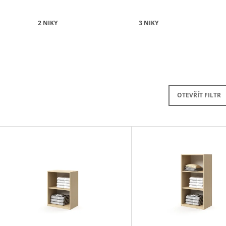
PRAVÁ 80 CM (E-SKN-280-ROH-P)
10 272,90 Kč
4 343,90 Kč
2 NIKY
3 NIKY
OTEVŘÍT FILTR
V
Ý
P
S
P
R
O