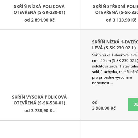
D
SKŘÍŇ NÍZKÁ POLICOVÁ
SKŘÍŇ STŘEDNÍ POL
OTEVŘENÁ (S-SK-230-01)
OTEVŘENÁ (S-SK-330
U
od
2 891,90 Kč
od
3 133,90 Kč
K
T
Ů
SKŘÍŇ NÍZKÁ 1-DVEŘ
LEVÁ (S-SK-230-02-L)
Skříň nízká 1-dveřová levá 
cm - 50 cm (S-SK-230-02-L)
sololitová záda, 1 staviteln
sokl, 1 úchytka, rektifikačn
pro případné vyrovnání
nerovnosti...
SKŘÍŇ VYSOKÁ POLICOVÁ
od
5-
OTEVŘENÁ (S-SK-530-01)
DE
3 980,90 Kč
od
3 738,90 Kč