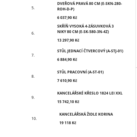
DVEŘOVÁ PRAVÁ 80 CM (E-SKN-280-
ROH-D-P)
6 037,90 Kč
SKŘÍŇ VYSOKÁ 4-ZÁSUVKOVÁ 3
NIKY 80 CM (E-SK-580-3N-4Z)
13 297,90 Kč
STŮL JEDNACÍ ČTVERCOVÝ (A-STJ-01)
6 884,90 Kč
STŮL PRACOVNÍ (A-ST-01)
7 610,90 Kč
KANCELÁŘSKÉ KŘESLO 1824 LEI XXL
15 742,10 Kč
KANCELÁŘSKÁ ŽIDLE KORINA
19 118 Kč