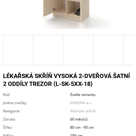
A
J
Í
T
?
HLEDAT
LÉKAŘSKÁ SKŘÍŇ VYSOKÁ 2-DVEŘOVÁ ŠATNÍ
2 ODDÍLY TREZOR (L-SK-5XX-18)
Kód
Zvolte variantu
D
O
Jméno značky
:
KANONA a.s.
P
Kategorie
:
lékařské skříně
O
R
Záruka
:
60 měsíců
U
Šířka
:
80 cm - 90 cm
Č
U
Výška
:
195 cm