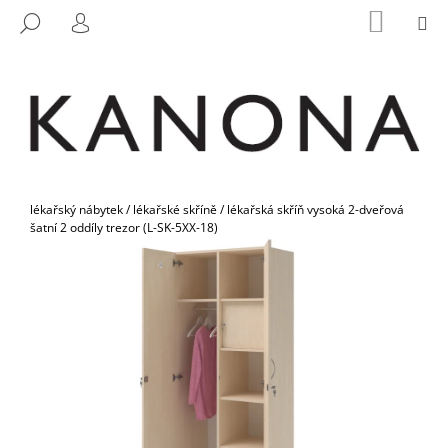
K
Přejít
NÁKUP
M
HLEDAT
na
KOŠÍK
O
PŘIHLÁŠENÍ
ZPĚT
ZPĚT
obsah
Š
Í
C
K
O
P
O
Domů
T
lékařský nábytek
/
lékařské skříně
/
lékařská skříň vysoká 2-dveřová
šatní 2 oddíly trezor (L-SK-5XX-18)
Ř
E
B
U
J
E
T
E
N