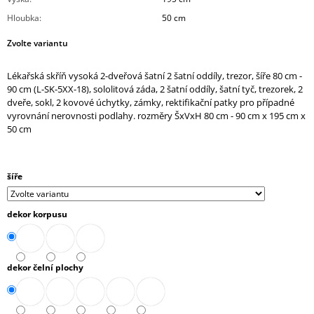
J
Hloubka
:
50 cm
E
M
Zvolte variantu
E
Lékařská skříň vysoká 2-dveřová šatní 2 šatní oddíly, trezor, šíře 80 cm -
SKŘÍŇ
90 cm (L-SK-5XX-18), sololitová záda, 2 šatní oddíly, šatní tyč, trezorek, 2
MIDI
dveře, sokl, 2 kovové úchytky, zámky, rektifikační patky pro případné
2-
vyrovnání nerovnosti podlahy. rozměry ŠxVxH 80 cm - 90 cm x 195 cm x
ZÁSUVKOVÁ
50 cm
OTEVŘENÁ
80
CM
(A-
šíře
SK-
480-
08)
dekor korpusu
9
788,90
Kč
dekor čelní plochy