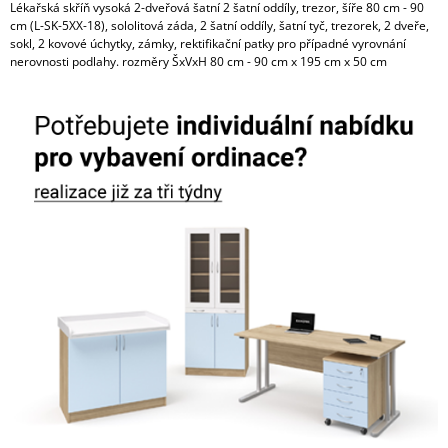
Lékařská skříň vysoká 2-dveřová šatní 2 šatní oddíly, trezor, šíře 80 cm - 90
cm (L-SK-5XX-18), sololitová záda, 2 šatní oddíly, šatní tyč, trezorek, 2 dveře,
sokl, 2 kovové úchytky, zámky, rektifikační patky pro případné vyrovnání
nerovnosti podlahy. rozměry ŠxVxH 80 cm - 90 cm x 195 cm x 50 cm