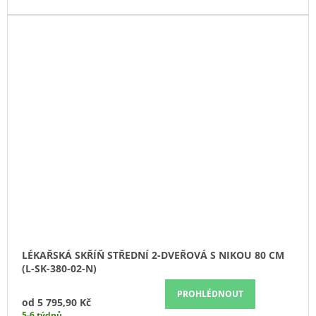
LÉKAŘSKÁ SKŘÍŇ STŘEDNÍ 2-DVEŘOVÁ S NIKOU 80 CM
(L-SK-380-02-N)
PROHLÉDNOUT
od
5 795,90 Kč
5-6 týdnů