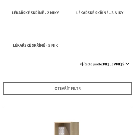
A
LÉKAŘSKÉ SKŘÍNĚ - 2 NIKY
LÉKAŘSKÉ SKŘÍNĚ - 3 NIKY
J
Í
T
?
LÉKAŘSKÉ SKŘÍNĚ - 5 NIK
Ř
Řadit podle:
NEJLEVNĚJŠÍ
A
HLEDAT
Z
E
OTEVŘÍT FILTR
N
D
Í
O
P
P
V
O
R
Ý
R
O
U
P
Č
D
I
U