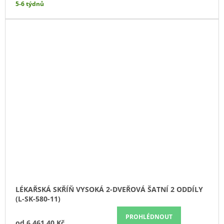
5-6 týdnů
LÉKAŘSKÁ SKŘÍŇ VYSOKÁ 2-DVEŘOVÁ ŠATNÍ 2 ODDÍLY
(L-SK-580-11)
PROHLÉDNOUT
od
6 461,40 Kč