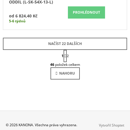
ODDÍL (L-SK-54X-13-L)
PROHLÉDNOUT
od
6 824,40 Kč
5-6 týdnů
NAČÍST 22 DALŠÍCH
S
1
2
T
O
R
46
položek celkem
Á
V
N
L
NAHORU
K
Á
O
V
D
Á
A
N
C
Í
Í
P
R
V
K
Z
© 2026 KANONA. Všechna práva vyhrazena.
Vytvořil Shoptet
Y