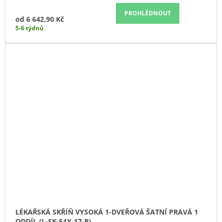
PROHLÉDNOUT
od
6 642,90 Kč
5-6 týdnů
LÉKAŘSKÁ SKŘÍŇ VYSOKÁ 1-DVEŘOVÁ ŠATNÍ PRAVÁ 1
ODDÍL (L-SK-54X-17-P)