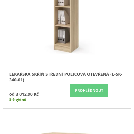
U
J
S
E
K
P
M
T
R
E
Ů
O
STŮL
D
JEDNACÍ
U
ČTVERCOVÝ
(A-
K
STJ-
T
01)
Ů
6
884,90
LÉKAŘSKÁ SKŘÍŇ STŘEDNÍ POLICOVÁ OTEVŘENÁ (L-SK-
Kč
340-01)
PROHLÉDNOUT
od
3 012,90 Kč
5-6 týdnů