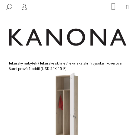
K
Přejít
NÁKUP
M
HLEDAT
na
KOŠÍK
O
PŘIHLÁŠENÍ
ZPĚT
ZPĚT
obsah
Š
Í
C
K
O
P
O
Domů
T
lékařský nábytek
/
lékařské skříně
/
lékařská skříň vysoká 1-dveřová
šatní pravá 1 oddíl (L-SK-54X-15-P)
Ř
E
B
U
J
E
T
E
N