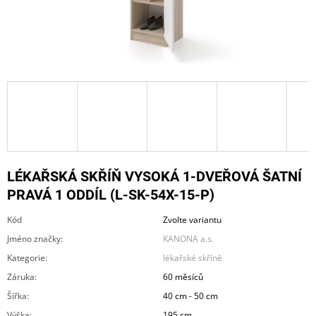
A
J
Í
T
?
HLEDAT
LÉKAŘSKÁ SKŘÍŇ VYSOKÁ 1-DVEŘOVÁ ŠATNÍ
PRAVÁ 1 ODDÍL (L-SK-54X-15-P)
Kód
Zvolte variantu
D
O
Jméno značky
:
KANONA a.s.
P
Kategorie
:
lékařské skříně
O
R
Záruka
:
60 měsíců
U
Šířka
:
40 cm - 50 cm
Č
U
Výška
:
195 cm