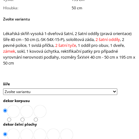
J
Hloubka
:
50 cm
E
M
Zvolte variantu
E
Lékařská skříň vysoká 1-dveřová šatní, 2 šatní oddíly (pravá orientace)
SKŘÍŇ
šíře 40 cm - 50 cm (L-SK-54X-15-P), sololitová záda,
2 šatní oddíly
, 2
MIDI
pevné police, 1 svislá příčka,
2 šatní tyče
, 1 oddíl pro obuv, 1 dveře,
2-
zámek
, sokl, 1 kovová úchytka, rektifikační patky pro případné
ZÁSUVKOVÁ
vyrovnání nerovnosti podlahy, rozměry ŠxVxH 40 cm - 50 cm x 195 cm x
OTEVŘENÁ
50 cm
80
CM
(A-
SK-
šíře
480-
08)
9
dekor korpusu
788,90
Kč
dekor čelní plochy