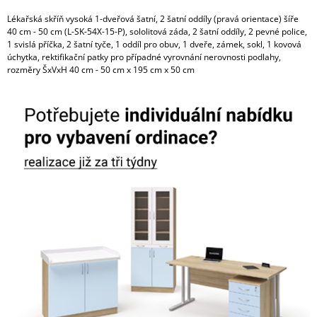
Lékařská skříň vysoká 1-dveřová šatní, 2 šatní oddíly (pravá orientace) šíře
40 cm - 50 cm (L-SK-54X-15-P), sololitová záda,
2 šatní oddíly
, 2 pevné police,
1 svislá příčka,
2 šatní tyče
, 1 oddíl pro obuv, 1 dveře,
zámek
, sokl, 1 kovová
úchytka, rektifikační patky pro případné vyrovnání nerovnosti podlahy,
rozměry ŠxVxH 40 cm - 50 cm x 195 cm x 50 cm