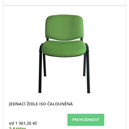
J
E
M
E
SKŘÍŇ
NÁSTAVNÁ
ROHOVÁ
OTEVŘENÁ
PRAVÁ
80
CM
(E-
SKN-
280-
ROH-
P)
4
343,90
JEDNACÍ ŽIDLE ISO ČALOUNĚNÁ
Kč
PROHLÉDNOUT
od
1 361,25 Kč
3- 4 týdny