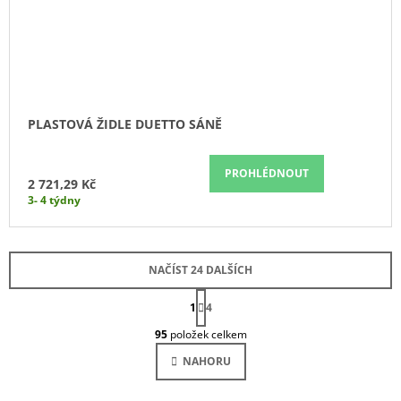
PLASTOVÁ ŽIDLE DUETTO SÁNĚ
PROHLÉDNOUT
2 721,29 Kč
3- 4 týdny
NAČÍST 24 DALŠÍCH
S
1
4
T
O
R
95
položek celkem
Á
V
N
L
NAHORU
K
Á
O
V
D