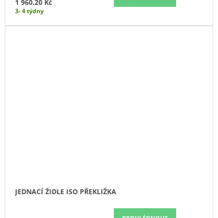
1 960,20 Kč
3- 4 týdny
JEDNACÍ ŽIDLE ISO PŘEKLIŽKA