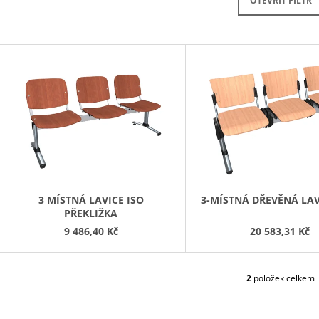
PRAVÁ 80 CM (E-SKN-280-ROH-P)
OTEVŘÍT FILTR
10 272,90 Kč
4 343,90 Kč
V
Ý
P
S
P
R
O
D
3 MÍSTNÁ LAVICE ISO
3-MÍSTNÁ DŘEVĚNÁ LAV
PŘEKLIŽKA
U
9 486,40 Kč
20 583,31 Kč
K
T
Ů
2
položek celkem
O
V
L