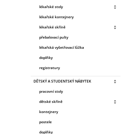
E
G
lékařské stoly
O
R
lékařské kontejnery
I
lékařské skříně
E
přebalovací pulty
lékařská vyšetřovací lůžka
doplňky
registratury
DĚTSKÝ A STUDENTSKÝ NÁBYTEK
pracovní stoly
dětské skříně
kontejnery
postele
doplňky