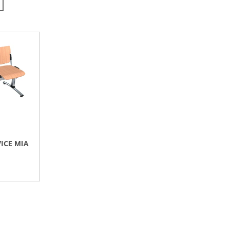
N
Í
P
R
O
D
U
K
T
Ů
ICE MIA