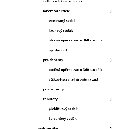
židle pro lékaře a sestry
laboratorní židle
tvarovaný sedák
kruhový sedák
otočná opěrka zad o 360 stupňů
opěrka zad
pro dentisty
otočná opěrka zad o 360 stupňů
výškově stavitelná opěrka zad
pro pacienty
taburety
překližkový sedák
čalouněný sedák
multisedáky