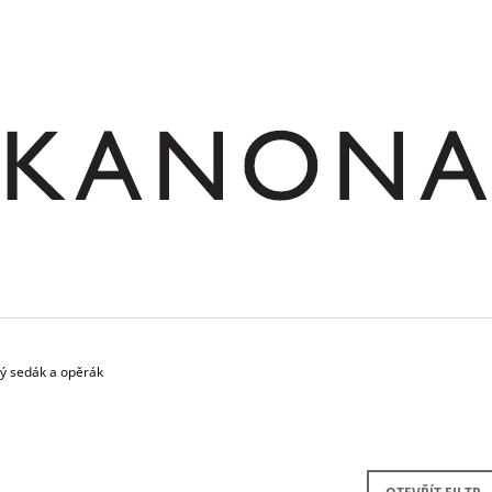
CO POTŘEBUJETE NAJÍT?
HLEDAT
DOPORUČUJEME
vý sedák a opěrák
SKŘÍŇ NÁSTAVNÁ ROHOVÁ OTEVŘENÁ
STŮL JEDNACÍ RO