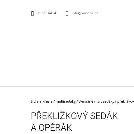
K
Přejít
na
O
ZPĚT
ZPĚT
608114414
info@kanona.cz
obsah
DO
DO
Š
OBCHODU
OBCHODU
Í
K
Domů
židle a křesla
/
multisedáky
/
3-místné multisedáky
/
překližko
PŘEKLIŽKOVÝ SEDÁK
A OPĚRÁK
KONTEJNER POJÍZDNÝ 3-ZÁSUVKOVÝ S