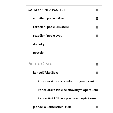
ŠATNÍ SKŘÍNĚ A POSTELE
rozdělení podle výšky
rozdělení podle umístění
rozdělení podle typu
doplňky
postele
ŽIDLE A KŘESLA
kancelářské židle
kancelářské židle s čalouněným opěrákem
kancelářské židle se síťovaným opěrákem
kancelářské židle s plastovým opěrákem
jednací a konferenční židle