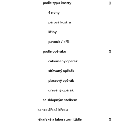
podle typu kostry
4 nohy
pérová kostra
ližiny
pavouk / kříž
podle opěráku
čalouněný opěrák
síťovaný opěrák
plastový opěrák
dřevěný opěrák
se sklopným stolkem
kancelářská křesla
lékařské a laboratorní židle