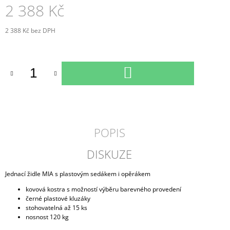
2 388 Kč
2 388 Kč
bez DPH
Měrná
cena:
DO
KOŠÍKU
POPIS
DISKUZE
Jednací židle MIA s plastovým sedákem i opěrákem
kovová kostra s možností výběru barevného provedení
černé plastové kluzáky
stohovatelná až 15 ks
nosnost 120 kg