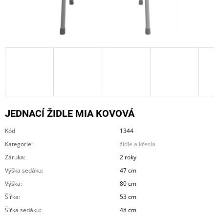
A
J
Í
T
?
JEDNACÍ ŽIDLE MIA KOVOVÁ
HLEDAT
Kód
1344
Kategorie
:
židle a křesla
D
Záruka
:
2 roky
O
Výška sedáku
:
47 cm
P
O
Výška
:
80 cm
R
Šířka
:
53 cm
U
Č
Šířka sedáku
:
48 cm
U