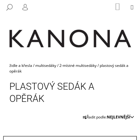
K
Přejít
NÁKUP
M
HLEDAT
na
KOŠÍK
O
PŘIHLÁŠENÍ
ZPĚT
ZPĚT
obsah
Š
Í
C
K
O
P
O
Domů
T
židle a křesla
/
multisedáky
/
2-místné multisedáky
/
plastový sedák a
opěrák
Ř
E
PLASTOVÝ SEDÁK A
B
OPĚRÁK
U
J
Ř
E
Řadit podle:
NEJLEVNĚJŠÍ
A
T
Z
E
E
N