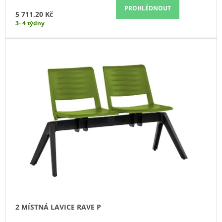
J
PROHLÉDNOUT
5 711,20 Kč
E
3- 4 týdny
M
E
SKŘÍŇ
VYSOKÁ
4-
ZÁSUVKOVÁ
3
NIKY
80
CM
(E-
SK-
580-
3N-
4Z)
13
297,90
Kč
2 MÍSTNÁ LAVICE RAVE P