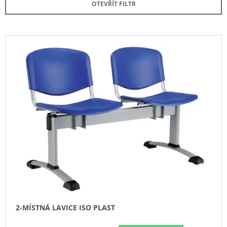
OTEVŘÍT FILTR
N
A
Í
J
P
Í
V
R
T
Ý
O
?
P
D
I
U
S
K
P
T
HLEDAT
R
Ů
O
D
U
D
O
K
P
T
O
Ů
R
U
2-MÍSTNÁ LAVICE ISO PLAST
Č
U