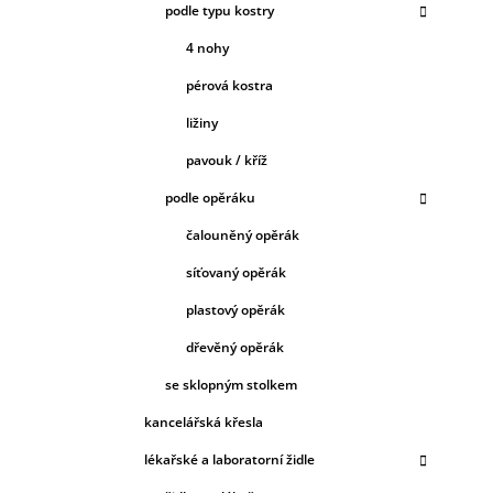
podle typu kostry
4 nohy
pérová kostra
ližiny
pavouk / kříž
podle opěráku
čalouněný opěrák
síťovaný opěrák
plastový opěrák
dřevěný opěrák
se sklopným stolkem
kancelářská křesla
lékařské a laboratorní židle