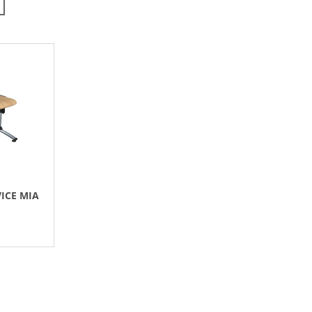
N
Í
P
R
O
D
U
K
T
Ů
ICE MIA