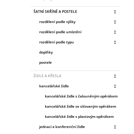
ŠATNÍ SKŘÍNĚ A POSTELE
rozdělení podle výšky
rozdělení podle umístění
rozdělení podle typu
doplňky
postele
ŽIDLE A KŘESLA
kancelářské židle
kancelářské židle s čalouněným opěrákem
kancelářské židle se síťovaným opěrákem
kancelářské židle s plastovým opěrákem
jednací a konferenční židle