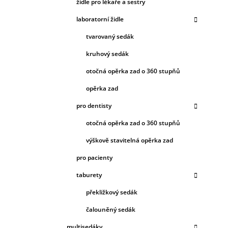
židle pro lékaře a sestry
laboratorní židle
tvarovaný sedák
kruhový sedák
otočná opěrka zad o 360 stupňů
opěrka zad
pro dentisty
otočná opěrka zad o 360 stupňů
výškově stavitelná opěrka zad
pro pacienty
taburety
překližkový sedák
čalouněný sedák
multisedáky