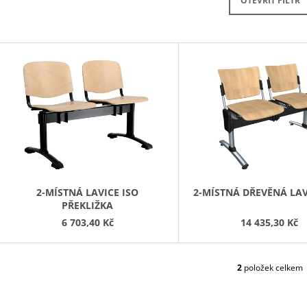
PRAVÁ 80 CM (E-SKN-280-ROH-P)
OTEVŘÍT FILTR
10 272,90 Kč
4 343,90 Kč
V
Ý
P
S
P
R
O
D
2-MÍSTNÁ LAVICE ISO
2-MÍSTNÁ DŘEVĚNÁ LAV
PŘEKLIŽKA
U
6 703,40 Kč
14 435,30 Kč
K
T
Ů
2
položek celkem
O
V
L