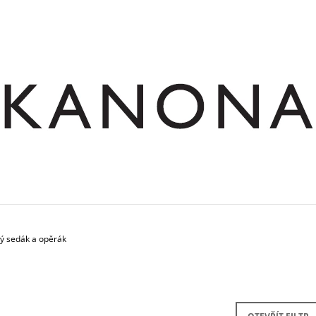
CO POTŘEBUJETE NAJÍT?
HLEDAT
DOPORUČUJEME
vý sedák a opěrák
SKŘÍŇ NÁSTAVNÁ ROHOVÁ OTEVŘENÁ
STŮL JEDNACÍ RO