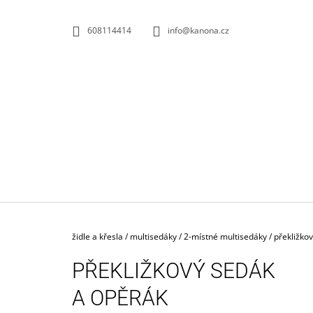
K
Přejít
na
O
ZPĚT
ZPĚT
608114414
info@kanona.cz
obsah
DO
DO
Š
OBCHODU
OBCHODU
Í
K
Domů
židle a křesla
/
multisedáky
/
2-místné multisedáky
/
překližko
PŘEKLIŽKOVÝ SEDÁK
A OPĚRÁK
KONTEJNER POJÍZDNÝ 3-ZÁSUVKOVÝ S