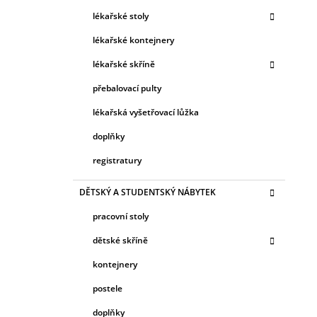
E
G
lékařské stoly
O
R
lékařské kontejnery
I
lékařské skříně
E
přebalovací pulty
lékařská vyšetřovací lůžka
doplňky
registratury
DĚTSKÝ A STUDENTSKÝ NÁBYTEK
pracovní stoly
dětské skříně
kontejnery
postele
doplňky