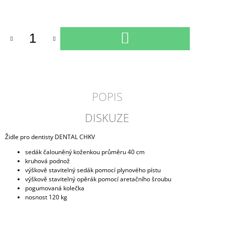
Měrná
cena:
DO
KOŠÍKU
POPIS
DISKUZE
Židle pro dentisty DENTAL CHKV
sedák čalouněný koženkou průměru 40 cm
kruhová podnož
výškově stavitelný sedák pomocí plynového pístu
výškově stavitelný opěrák pomocí aretačního šroubu
pogumovaná kolečka
nosnost 120 kg