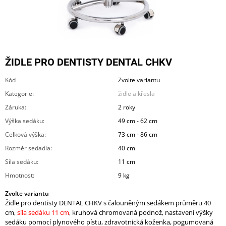
A
J
Í
T
ŽIDLE PRO DENTISTY DENTAL CHKV
?
Kód
Zvolte variantu
Kategorie
:
židle a křesla
Záruka
:
2 roky
HLEDAT
Výška sedáku
:
49 cm - 62 cm
Celková výška
:
73 cm - 86 cm
Rozměr sedadla
:
40 cm
D
Síla sedáku
:
11 cm
O
Hmotnost
:
9 kg
P
O
Zvolte variantu
R
Židle pro dentisty DENTAL CHKV s čalouněným sedákem průměru 40
U
cm,
síla sedáku 11 cm
, kruhová chromovaná podnož, nastavení výšky
Č
sedáku pomocí plynového pístu, zdravotnická koženka, pogumovaná
U