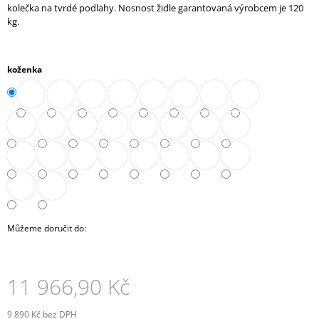
kolečka na tvrdé podlahy. Nosnost židle garantovaná výrobcem je 120
J
kg.
E
M
E
koženka
STŮL
PRACOVNÍ
(A-
ST-
01)
7
610,90
Kč
Můžeme doručit do:
11 966,90 Kč
9 890 Kč bez DPH