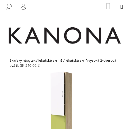
K
Přejít
NÁKUP
M
HLEDAT
na
KOŠÍK
O
PŘIHLÁŠENÍ
ZPĚT
ZPĚT
obsah
Š
Í
C
K
O
P
O
Domů
T
lékařský nábytek
/
lékařské skříně
/
lékařská skříň vysoká 2-dveřová
levá (L-SK-540-02-L)
Ř
E
B
U
J
E
T
E
N