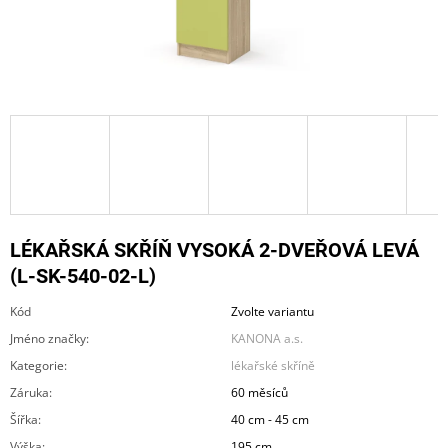
A
J
Í
T
?
HLEDAT
LÉKAŘSKÁ SKŘÍŇ VYSOKÁ 2-DVEŘOVÁ LEVÁ
(L-SK-540-02-L)
Kód
Zvolte variantu
D
O
Jméno značky
:
KANONA a.s.
P
Kategorie
:
lékařské skříně
O
R
Záruka
:
60 měsíců
U
Šířka
:
40 cm - 45 cm
Č
U
Výška
:
195 cm