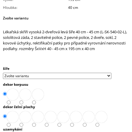
J
Hloubka
:
40 cm
E
M
Zvolte variantu
E
Lékařská skříň vysoká 2-dveřová levá šíře 40 cm - 45 cm (L-SK-540-02-L),
STŮL
sololitová záda, 2 stavitelné police, 2 pevné police, 2 dveře, sokl, 2
JEDNACÍ
kovové úchytky, rektifikační patky pro případné vyrovnání nerovnosti
ČTVERCOVÝ
podlahy. rozměry ŠxVxH 40 - 45 cm x 195 cm x 40 cm
(A-
STJ-
01)
6
šíře
884,90
Kč
dekor korpusu
dekor čelní plochy
uzamykání