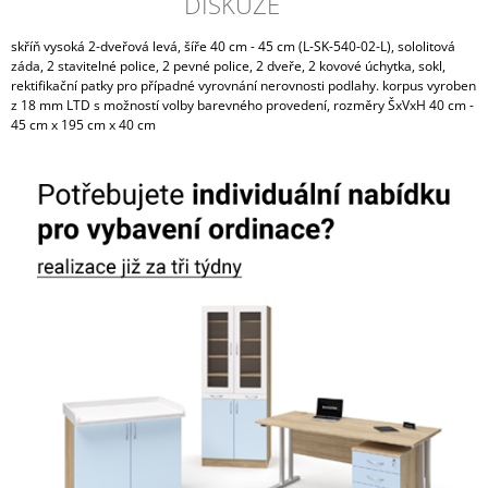
DISKUZE
skříň vysoká 2-dveřová levá, šíře 40 cm - 45 cm (L-SK-540-02-L), sololitová
záda, 2 stavitelné police, 2 pevné police, 2 dveře, 2 kovové úchytka, sokl,
rektifikační patky pro případné vyrovnání nerovnosti podlahy. korpus vyroben
z 18 mm LTD s možností volby barevného provedení, rozměry ŠxVxH 40 cm -
45 cm x 195 cm x 40 cm