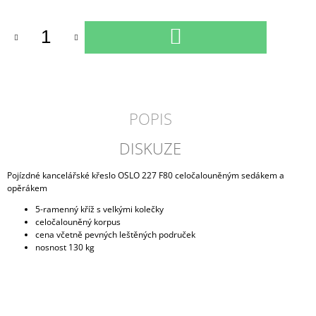
cena:
DO
KOŠÍKU
POPIS
DISKUZE
Pojízdné kancelářské křeslo OSLO 227 F80 celočalouněným sedákem a
opěrákem
5-ramenný kříž s velkými kolečky
celočalouněný korpus
cena včetně pevných leštěných područek
nosnost 130 kg