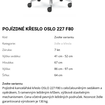
A
J
Í
T
POJÍZDNÉ KŘESLO OSLO 227 F80
?
Kód
Zvolte variantu
Kategorie
:
židle a křesla
Záruka
:
7 let
HLEDAT
Výška sedáku
:
41 cm - 52 cm
Hloubka
:
67 cm
Výška
:
86 cm - 97 cm
D
Šířka
:
64 cm
O
P
Zvolte variantu
O
Pojízdné kancelářské křeslo OSLO 227 F80 s celočalouněným sedákem a
R
opěrákem, 5 ramenným leštěným křížem, výškově stavitelným
U
mechanismem. Cena včetně pevných leštěných područek. Nosnost židle
Č
garantovaná výrobcem je 130 kg.
U