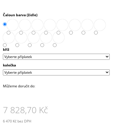
J
E
Čaloun barva (židle)
M
E
SKŘÍŇ
NÁSTAVNÁ
ROHOVÁ
1-
kříž
DVEŘOVÁ
PRAVÁ
80
kolečka
CM
(E-
SKN-
280-
Můžeme doručit do:
ROH-
D-
P)
6
7 828,70 Kč
037,90
Kč
6 470 Kč
bez DPH
Měrná