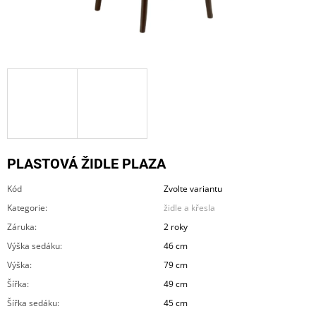
A
J
Í
T
?
PLASTOVÁ ŽIDLE PLAZA
HLEDAT
Kód
Zvolte variantu
Kategorie
:
židle a křesla
D
Záruka
:
2 roky
O
Výška sedáku
:
46 cm
P
O
Výška
:
79 cm
R
Šířka
:
49 cm
U
Č
Šířka sedáku
:
45 cm
U