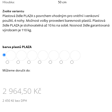
Hloubka
:
50 cm
J
E
Zvolte variantu
M
Plastová židle PLAZA s povrchem vhodným pro vnitřní i venkovní
E
použití, 4 nohy. Možnost volby provedení barevnosti plastů. Plastová
židle PLAZA je stohovatelná až 10 ks na sobě. Nosnost židle garantovaná
SKŘÍŇ
výrobcem je 110 kg.
NÁSTAVNÁ
ROHOVÁ
OTEVŘENÁ
PRAVÁ
barva plastů PLAZA
80
CM
(E-
SKN-
280-
Můžeme doručit do:
ROH-
P)
4
343,90
2 964,50 Kč
Kč
2 450 Kč bez DPH
Měrná
cena: