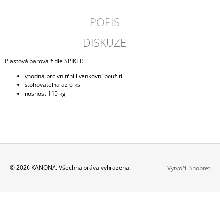
POPIS
DISKUZE
Plastová barová židle SPIKER
vhodná pro vnitřní i venkovní použití
stohovatelná až 6 ks
nosnost 110 kg
Z
© 2026 KANONA. Všechna práva vyhrazena.
Vytvořil Shoptet
Á
P
A