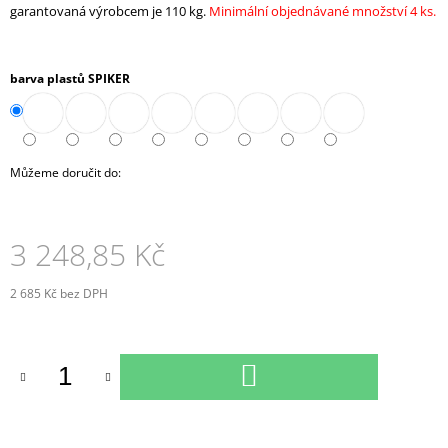
garantovaná výrobcem je 110 kg.
Minimální objednávané množství 4 ks.
J
E
M
E
barva plastů SPIKER
KANCELÁŘSKÉ
KŘESLO
1824
LEI
Můžeme doručit do:
XXL
15
742,10
3 248,85 Kč
Kč
2 685 Kč bez DPH
Měrná
cena:
DO
KOŠÍKU