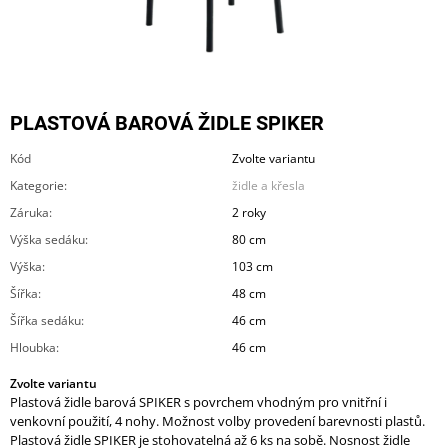
A
J
Í
T
PLASTOVÁ BAROVÁ ŽIDLE SPIKER
?
Kód
Zvolte variantu
Kategorie
:
židle a křesla
Záruka
:
2 roky
HLEDAT
Výška sedáku
:
80 cm
Výška
:
103 cm
Šířka
:
48 cm
D
Šířka sedáku
:
46 cm
O
Hloubka
:
46 cm
P
O
Zvolte variantu
R
Plastová židle barová SPIKER s povrchem vhodným pro vnitřní i
U
venkovní použití, 4 nohy. Možnost volby provedení barevnosti plastů.
Č
Plastová židle SPIKER je stohovatelná až 6 ks na sobě. Nosnost židle
U