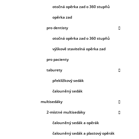
otočná opěrka zad o 360 stupňů
opěrka zad
pro dentisty
otočná opěrka zad o 360 stupňů
výškově stavitelná opěrka zad
pro pacienty
taburety
překližkový sedák
čalouněný sedák
multisedáky
2-místné multisedáky
čalouněný sedák a opěrák
čalouněný sedák a plastový opěrák