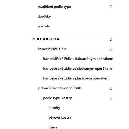
rozdělení podle typu
doplňky
postele
ŽIDLE A KŘESLA
kancelářské židle
kancelářské židle s čalouněným opěrákem
kancelářské židle se síťovaným opěrákem
kancelářské židle s plastovým opěrákem
jednací a konferenční židle
podle typu kostry
4 nohy
pérová kostra
ližiny