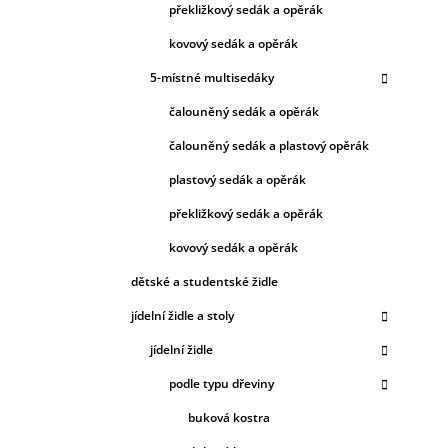
překližkový sedák a opěrák
kovový sedák a opěrák
5-místné multisedáky
čalouněný sedák a opěrák
čalouněný sedák a plastový opěrák
plastový sedák a opěrák
překližkový sedák a opěrák
kovový sedák a opěrák
dětské a studentské židle
jídelní židle a stoly
jídelní židle
podle typu dřeviny
buková kostra