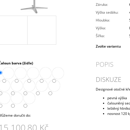
PRAVÁ 80 CM (E-SKN-280-ROH-P)
10 272,90 Kč
Záruka
:
4 343,90 Kč
Výška sedáku
:
Hloubka
:
Výška
:
Šířka
:
Zvolte variantu
POPIS
Čaloun barva (židle)
DISKUZE
Designové otočné k
pevná výška
čalouněný sed
leštěný hliníko
nosnost 120 
Můžeme doručit do:
15 100,80 Kč