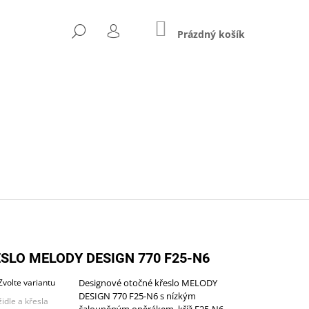
NÁKUPNÍ
HLEDAT
KOŠÍK
Prázdný košík
PŘIHLÁŠENÍ
Následující
SLO MELODY DESIGN 770 F25-N6
Zvolte variantu
Designové otočné křeslo MELODY
DESIGN 770 F25-N6 s nízkým
ZŠÍŘENÝ (A-STJ-02)
židle a křesla
čalouněným opěrákem, kříž F25-N6