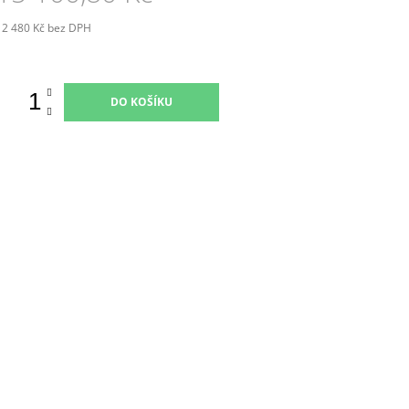
12 480 Kč bez DPH
Měrná
ena:
DO KOŠÍKU