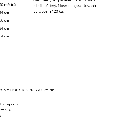
60 měsíců
hliník leštěný. Nosnost garantovaná
výrobcem 120 kg.
44 cm
56 cm
84 cm
54 cm
řeslo MELODY DESING 770 F25-N6
ák i opěrák
vý kříž
kg