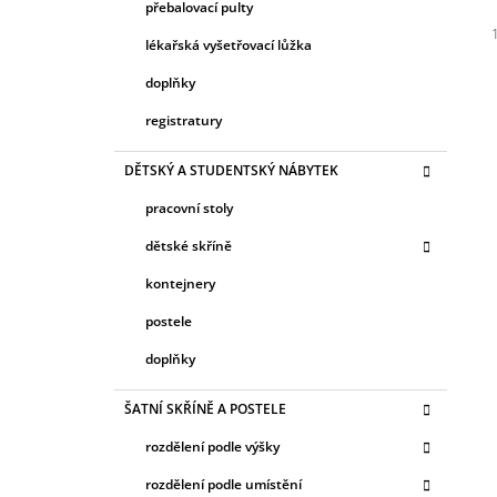
přebalovací pulty
lékařská vyšetřovací lůžka
c
doplňky
registratury
DĚTSKÝ A STUDENTSKÝ NÁBYTEK
pracovní stoly
dětské skříně
kontejnery
postele
doplňky
ŠATNÍ SKŘÍNĚ A POSTELE
rozdělení podle výšky
rozdělení podle umístění