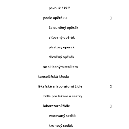
pavouk / kříž
podle opěráku
čalouněný opěrák
síťovaný opěrák
plastový opěrák
dřevěný opěrák
se sklopným stolkem
kancelářská křesla
lékařské a laboratorní židle
židle pro lékaře a sestry
laboratorní židle
tvarovaný sedák
kruhový sedák