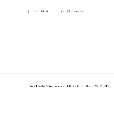
K
Přejít
na
O
ZPĚT
ZPĚT
608114414
info@kanona.cz
obsah
DO
DO
Š
OBCHODU
OBCHODU
Í
K
Domů
židle a křesla
/
otočné křeslo MELODY DESIGN 770 F25-N6
P
O
S
KONTEJNER POJÍZDNÝ 3-ZÁSUVKOVÝ S
T