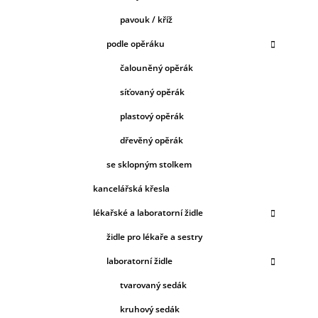
pavouk / kříž
podle opěráku
čalouněný opěrák
síťovaný opěrák
plastový opěrák
dřevěný opěrák
se sklopným stolkem
kancelářská křesla
lékařské a laboratorní židle
židle pro lékaře a sestry
laboratorní židle
tvarovaný sedák
kruhový sedák