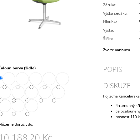
PRAVÁ 80 CM (E-SKN-280-ROH-P)
10 272,90 Kč
Záruka
:
4 343,90 Kč
Výška sedáku
:
Hloubka
:
Výška
:
Šířka
:
Zvolte variantu
POPIS
Čaloun barva (židle)
DISKUZE
Pojízdná kancelářská
4-ramenný kří
celočalouněný
nosnost 110 
Můžeme doručit do:
10 188,20 Kč