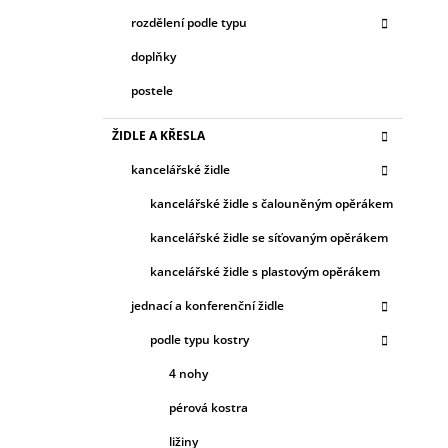
rozdělení podle typu
doplňky
postele
ŽIDLE A KŘESLA
kancelářské židle
kancelářské židle s čalouněným opěrákem
kancelářské židle se síťovaným opěrákem
kancelářské židle s plastovým opěrákem
jednací a konferenční židle
podle typu kostry
4 nohy
pérová kostra
ližiny