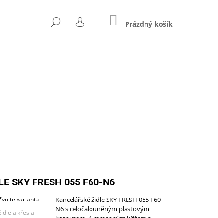
NÁKUPNÍ
HLEDAT
KOŠÍK
Prázdný košík
PŘIHLÁŠENÍ
Následující
LE SKY FRESH 055 F60-N6
Zvolte variantu
Kancelářské židle SKY FRESH 055 F60-
N6 s celočalouněným plastovým
ZŠÍŘENÝ (A-STJ-02)
židle a křesla
korpusem, 4-ramenným křížem s