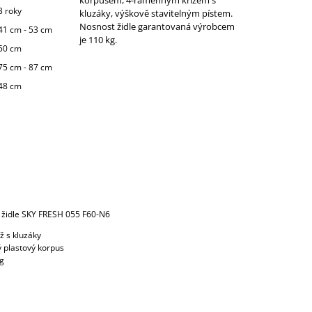
3 roky
kluzáky, výškově stavitelným pístem.
Nosnost židle garantovaná výrobcem
41 cm - 53 cm
je 110 kg.
50 cm
75 cm - 87 cm
48 cm
 židle SKY FRESH 055 F60-N6
ž s kluzáky
 plastový korpus
kg