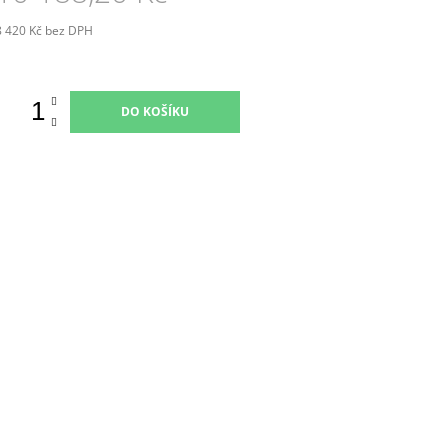
8 420 Kč bez DPH
Měrná
ena:
DO KOŠÍKU