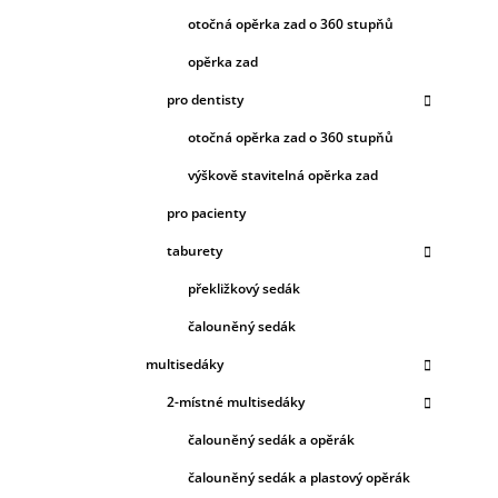
otočná opěrka zad o 360 stupňů
opěrka zad
pro dentisty
otočná opěrka zad o 360 stupňů
výškově stavitelná opěrka zad
pro pacienty
taburety
překližkový sedák
čalouněný sedák
multisedáky
2-místné multisedáky
čalouněný sedák a opěrák
čalouněný sedák a plastový opěrák