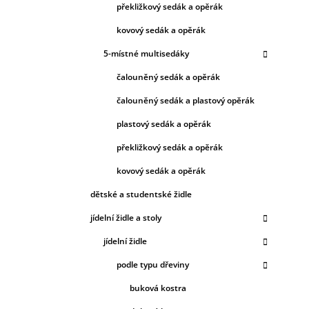
překližkový sedák a opěrák
kovový sedák a opěrák
5-místné multisedáky
čalouněný sedák a opěrák
čalouněný sedák a plastový opěrák
plastový sedák a opěrák
překližkový sedák a opěrák
kovový sedák a opěrák
dětské a studentské židle
jídelní židle a stoly
jídelní židle
podle typu dřeviny
buková kostra