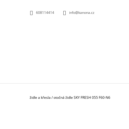
K
Přejít
na
O
ZPĚT
ZPĚT
608114414
info@kanona.cz
obsah
DO
DO
Š
OBCHODU
OBCHODU
Í
K
Domů
židle a křesla
/
otočná židle SKY FRESH 055 F60-N6
P
O
S
KONTEJNER POJÍZDNÝ 3-ZÁSUVKOVÝ S
T