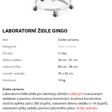
A
J
Í
T
LABORATORNÍ ŽIDLE GINGO
?
Kód
Zvolte variantu
Kategorie
:
židle a křesla
Záruka
:
2 roky
HLEDAT
Výška sedáku
:
54 cm - 61 cm
celková šířka
:
89 cm - 96 cm
rozměr sedadla
:
35 x 42 cm
D
hmotnost
:
14 kg
O
P
Zvolte variantu
O
Laboratorní židle (židle pro dentisty) GINGO s
děleným
tvarovaným
R
sedákem a pevnou chromovanou konstrukcí, kruhová konstrukce,
U
otočná opěrka zad o 360 stupňů, nastavení sklonu sedáku o 14 stupňů,
Č
nastavení výšky sedáku pomocí plynového pístu,
držák opěráku
U