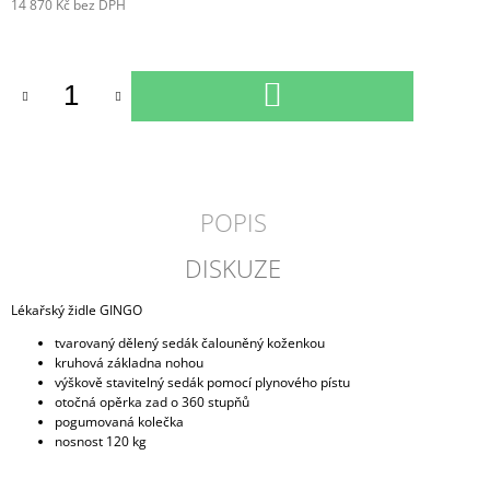
14 870 Kč bez DPH
Měrná
cena:
DO
KOŠÍKU
POPIS
DISKUZE
Lékařský židle GINGO
tvarovaný dělený sedák čalouněný koženkou
kruhová základna nohou
výškově stavitelný sedák pomocí plynového pístu
otočná opěrka zad o 360 stupňů
pogumovaná kolečka
nosnost 120 kg