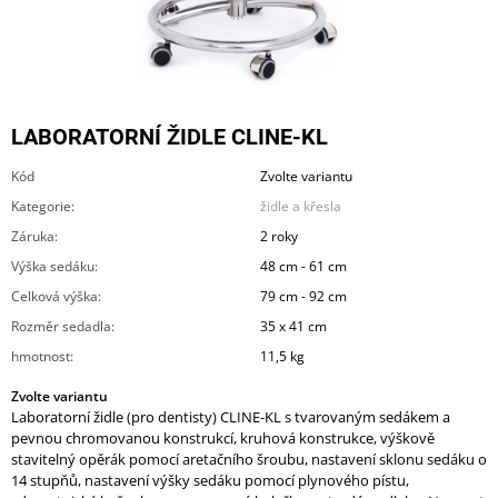
A
J
Í
T
LABORATORNÍ ŽIDLE CLINE-KL
?
Kód
Zvolte variantu
Kategorie
:
židle a křesla
Záruka
:
2 roky
HLEDAT
Výška sedáku
:
48 cm - 61 cm
Celková výška
:
79 cm - 92 cm
Rozměr sedadla
:
35 x 41 cm
D
hmotnost
:
11,5 kg
O
P
Zvolte variantu
O
Laboratorní židle (pro dentisty) CLINE-KL s tvarovaným sedákem a
R
pevnou chromovanou konstrukcí, kruhová konstrukce, výškově
U
stavitelný opěrák pomocí aretačního šroubu, nastavení sklonu sedáku o
Č
14 stupňů, nastavení výšky sedáku pomocí plynového pístu,
U