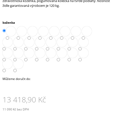
zdravotnická koženka, pogumovaná kolečka na tvrdé podlahy. Nosnost
J
židle garantovaná výrobcem je 120 kg.
E
M
E
koženka
SKŘÍŇ
MIDI
2-
ZÁSUVKOVÁ
OTEVŘENÁ
80
CM
(A-
SK-
480-
08)
Můžeme doručit do:
9
788,90
Kč
13 418,90 Kč
11 090 Kč bez DPH