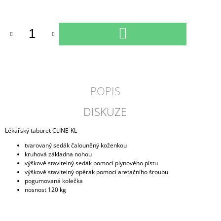
Měrná
cena:
DO
KOŠÍKU
POPIS
DISKUZE
Lékařský taburet CLINE-KL
tvarovaný sedák čalouněný koženkou
kruhová základna nohou
výškově stavitelný sedák pomocí plynového pístu
výškově stavitelný opěrák pomocí aretačního šroubu
pogumovaná kolečka
nosnost 120 kg