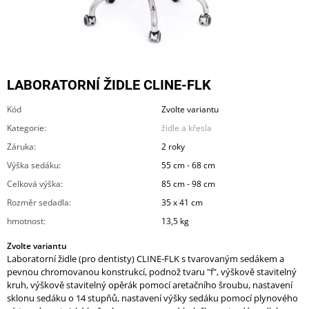
A
J
Í
T
LABORATORNÍ ŽIDLE CLINE-FLK
?
Kód
Zvolte variantu
Kategorie
:
židle a křesla
Záruka
:
2 roky
HLEDAT
Výška sedáku
:
55 cm - 68 cm
Celková výška
:
85 cm - 98 cm
Rozměr sedadla
:
35 x 41 cm
D
hmotnost
:
13,5 kg
O
P
Zvolte variantu
O
Laboratorní židle (pro dentisty) CLINE-FLK s tvarovaným sedákem a
R
pevnou chromovanou konstrukcí, podnož tvaru "f", výškově stavitelný
U
kruh, výškově stavitelný opěrák pomocí aretačního šroubu, nastavení
Č
sklonu sedáku o 14 stupňů, nastavení výšky sedáku pomocí plynového
U