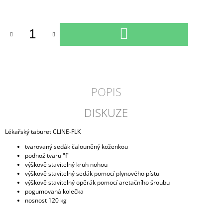
Měrná
cena:
DO
KOŠÍKU
POPIS
DISKUZE
Lékařský taburet CLINE-FLK
tvarovaný sedák čalouněný koženkou
podnož tvaru "f"
výškově stavitelný kruh nohou
výškově stavitelný sedák pomocí plynového pístu
výškově stavitelný opěrák pomocí aretačního šroubu
pogumovaná kolečka
nosnost 120 kg