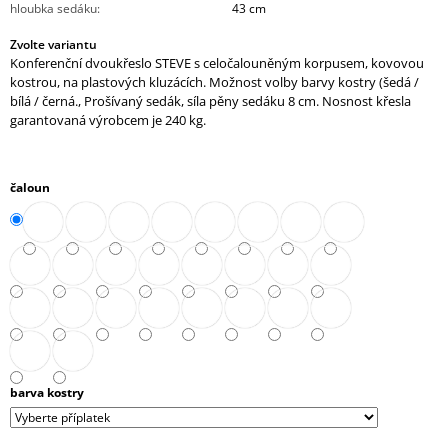
hloubka sedáku
:
43 cm
J
E
Zvolte variantu
M
Konferenční dvoukřeslo STEVE s celočalouněným korpusem, kovovou
E
kostrou, na plastových kluzácích. Možnost volby barvy kostry (šedá /
bílá / černá., Prošívaný sedák, síla pěny sedáku 8 cm. Nosnost křesla
KANCELÁŘSKÉ
garantovaná výrobcem je 240 kg.
KŘESLO
1824
LEI
XXL
čaloun
15
742,10
Kč
barva kostry