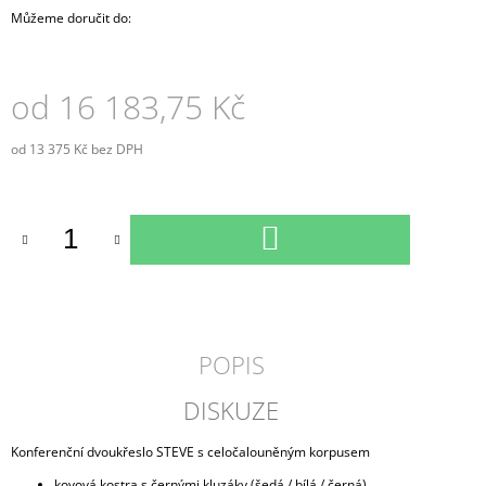
Můžeme doručit do:
od
16 183,75 Kč
od
13 375 Kč
bez DPH
Měrná
cena:
DO
KOŠÍKU
POPIS
DISKUZE
Konferenční dvoukřeslo STEVE s celočalouněným korpusem
kovová kostra s černými kluzáky (šedá / bílá / černá)