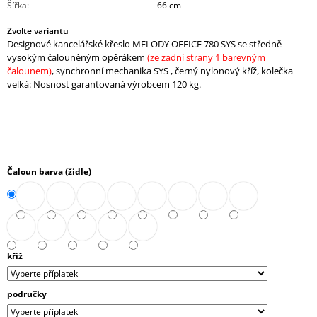
Šířka
:
66 cm
J
E
Zvolte variantu
M
Designové kancelářské křeslo MELODY OFFICE 780 SYS se středně
E
vysokým čalouněným opěrákem
(ze zadní strany 1 barevným
čalounem)
, synchronní mechanika SYS , černý nylonový kříž, kolečka
STŮL
velká: Nosnost garantovaná výrobcem 120 kg.
JEDNACÍ
ČTVERCOVÝ
(A-
STJ-
01)
6
Čaloun barva (židle)
884,90
Kč
kříž
područky