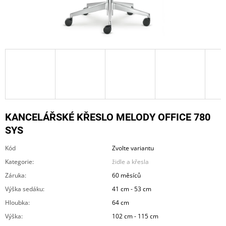
A
J
Í
T
?
KANCELÁŘSKÉ KŘESLO MELODY OFFICE 780
HLEDAT
SYS
Kód
Zvolte variantu
D
Kategorie
:
židle a křesla
O
Záruka
:
60 měsíců
P
O
Výška sedáku
:
41 cm - 53 cm
R
Hloubka
:
64 cm
U
Č
Výška
:
102 cm - 115 cm
U