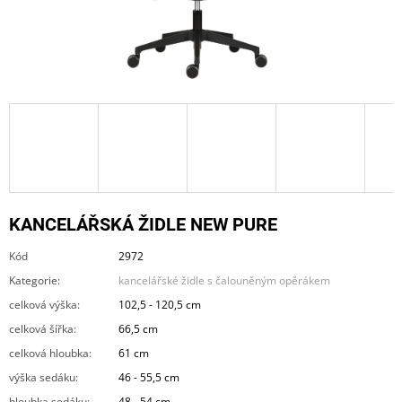
A
J
Í
T
?
HLEDAT
KANCELÁŘSKÁ ŽIDLE NEW PURE
Kód
2972
Kategorie
:
kancelářské židle s čalouněným opěrákem
D
O
celková výška
:
102,5 - 120,5 cm
P
celková šířka
:
66,5 cm
O
R
celková hloubka
:
61 cm
U
výška sedáku
:
46 - 55,5 cm
Č
U
hloubka sedáku
:
48 - 54 cm