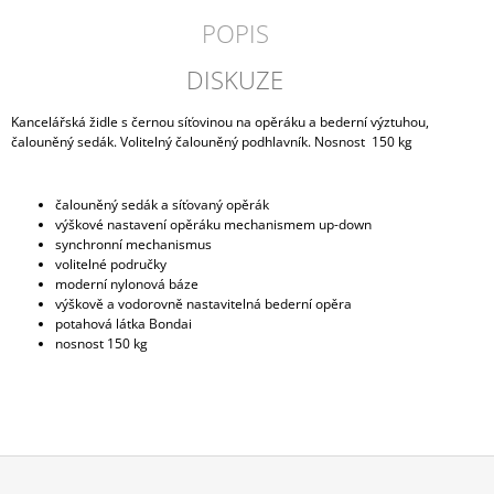
POPIS
DISKUZE
Kancelářská židle s černou síťovinou na opěráku a bederní výztuhou,
čalouněný sedák. Volitelný čalouněný podhlavník. Nosnost 150 kg
čalouněný sedák a síťovaný opěrák
výškové nastavení opěráku mechanismem up-down
synchronní mechanismus
volitelné područky
moderní nylonová báze
výškově a vodorovně nastavitelná bederní opěra
potahová látka Bondai
nosnost 150 kg