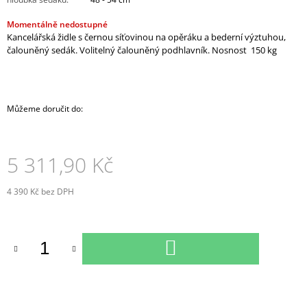
J
Momentálně nedostupné
E
Kancelářská židle s černou síťovinou na opěráku a bederní výztuhou,
M
čalouněný sedák. Volitelný čalouněný podhlavník. Nosnost 150 kg
E
KONTEJNER
POJÍZDNÝ
3-
Můžeme doručit do:
ZÁSUVKOVÝ
S
TUŽKOVNÍKEM
(E-
5 311,90 Kč
K-
3ZT)
4 390 Kč bez DPH
7
Měrná
610,90
Kč
cena:
DO
KOŠÍKU