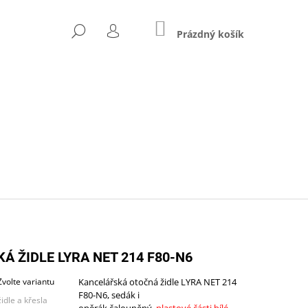
NÁKUPNÍ
HLEDAT
KOŠÍK
Prázdný košík
PŘIHLÁŠENÍ
Následující
Á ŽIDLE LYRA NET 214 F80-N6
Zvolte variantu
Kancelářská otočná židle LYRA NET 214
F80-N6, sedák i
ZŠÍŘENÝ (A-STJ-02)
židle a křesla
opěrák čalouněný,
plastové části bílé
,