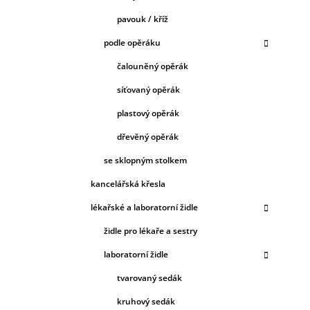
pavouk / kříž
podle opěráku
čalouněný opěrák
síťovaný opěrák
plastový opěrák
dřevěný opěrák
se sklopným stolkem
kancelářská křesla
lékařské a laboratorní židle
židle pro lékaře a sestry
laboratorní židle
tvarovaný sedák
kruhový sedák