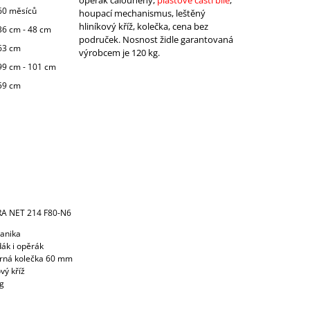
60 měsíců
houpací mechanismus, leštěný
hliníkový kříž, kolečka, cena bez
36 cm - 48 cm
područek. Nosnost židle garantovaná
63 cm
výrobcem je 120 kg.
99 cm - 101 cm
59 cm
YRA NET 214 F80-N6
anika
ák i opěrák
erná kolečka 60 mm
vý kříž
kg