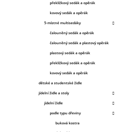
překližkový sedák a opěrák
kovový sedák a opěrák
5-místné multisedáky
čalouněný sedák a opěrák
čalouněný sedák a plastový opěrák
plastový sedák a opěrák
překližkový sedák a opěrák
kovový sedák a opěrák
dětské a studentské židle
jídelní židle a stoly
jídelní židle
podle typu dřeviny
buková kostra