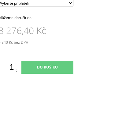
Můžeme doručit do:
8 276,40 Kč
6 840 Kč
bez DPH
Měrná
ena:
DO KOŠÍKU