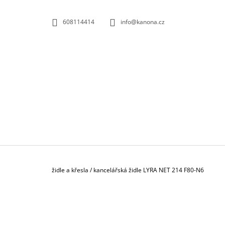
K
Přejít
na
O
ZPĚT
ZPĚT
608114414
info@kanona.cz
obsah
DO
DO
Š
OBCHODU
OBCHODU
Í
K
Domů
židle a křesla
/
kancelářská židle LYRA NET 214 F80-N6
P
O
S
KONTEJNER POJÍZDNÝ 3-ZÁSUVKOVÝ S
T