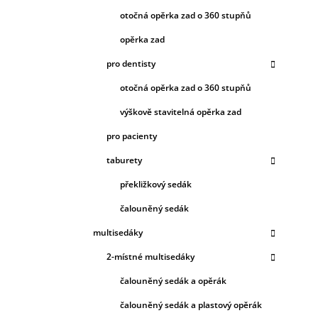
otočná opěrka zad o 360 stupňů
opěrka zad
pro dentisty
otočná opěrka zad o 360 stupňů
výškově stavitelná opěrka zad
pro pacienty
taburety
překližkový sedák
čalouněný sedák
multisedáky
2-místné multisedáky
čalouněný sedák a opěrák
čalouněný sedák a plastový opěrák