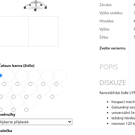
PRAVÁ 80 CM (E-SKN-280-ROH-P)
10 272,90 Kč
Záruka
:
4 343,90 Kč
Výška sedáku
:
Hloubka
:
Výška
:
Šířka
:
Zvolte variantu
POPIS
Čaloun barva (židle)
DISKUZE
Kancelářská židle L
houpací mech
čalouněný sed
univerzální č
područky
leštěný hliníko
nosnost 120 
kolečka