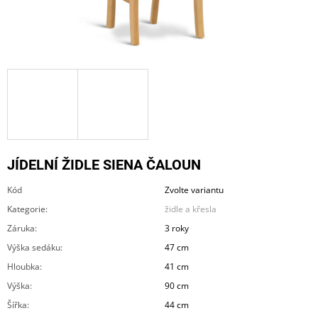
A
J
Í
T
?
JÍDELNÍ ŽIDLE SIENA ČALOUN
HLEDAT
Kód
Zvolte variantu
Kategorie
:
židle a křesla
D
Záruka
:
3 roky
O
Výška sedáku
:
47 cm
P
O
Hloubka
:
41 cm
R
Výška
:
90 cm
U
Č
Šířka
:
44 cm
U