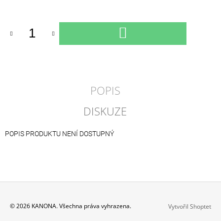
Měrná
cena:
DO
KOŠÍKU
POPIS
DISKUZE
POPIS PRODUKTU NENÍ DOSTUPNÝ
Z
© 2026 KANONA. Všechna práva vyhrazena.
Vytvořil Shoptet
Á