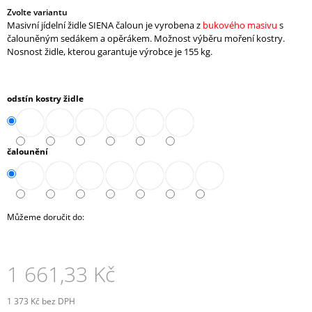
J
Zvolte variantu
Masivní jídelní židle SIENA čaloun je vyrobena z
bukového masivu
s
E
čalouněným sedákem a opěrákem. Možnost výběru moření kostry.
M
Nosnost židle, kterou garantuje výrobce je 155 kg.
E
KONTEJNER
POJÍZDNÝ
odstín kostry židle
3-
ZÁSUVKOVÝ
S
TUŽKOVNÍKEM
čalounění
(E-
K-
3ZT)
7
610,90
Můžeme doručit do:
Kč
1 661,33 Kč
1 373 Kč bez DPH