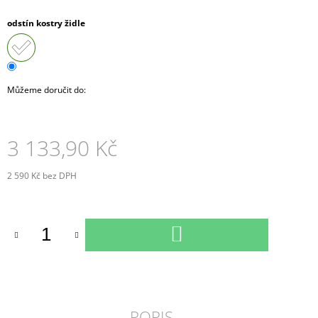
J
odstín kostry židle
E
M
E
SKŘÍŇ
Můžeme doručit do:
NÁSTAVNÁ
ROHOVÁ
OTEVŘENÁ
PRAVÁ
3 133,90 Kč
80
CM
(E-
2 590 Kč bez DPH
SKN-
Měrná
280-
cena:
ROH-
P)
DO
4
KOŠÍKU
343,90
Kč
POPIS