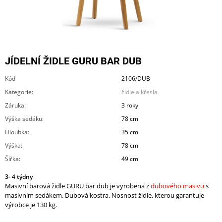
A
J
Í
T
JÍDELNÍ ŽIDLE GURU BAR DUB
?
Kód
2106/DUB
Kategorie
:
židle a křesla
Záruka
:
3 roky
HLEDAT
Výška sedáku
:
78 cm
Hloubka
:
35 cm
Výška
:
78 cm
D
Šířka
:
49 cm
O
P
3- 4 týdny
O
Masivní barová židle GURU bar dub je vyrobena z
dubového masivu
s
R
masivním sedákem. Dubová kostra. Nosnost židle, kterou garantuje
U
výrobce je 130 kg.
Č
U