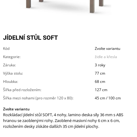
A
J
Í
T
JÍDELNÍ STŮL SOFT
?
Kód
Zvolte variantu
Kategorie
:
židle a křesla
Záruka
:
3 roky
HLEDAT
Výška stolu
:
77 cm
Hloubka
:
68 cm
Šířka před rozložením
:
127 cm
D
Šířka mezi nohami (pro rozměr 120 x 80)
:
45 cm / 100 cm
O
P
Zvolte variantu
O
Rozkládací jídelní stůl SOFT, 4 nohy, lamino deska síly 36 mm s ABS
R
hranou se zaoblenými rohy. Zaoblené masivní nohy 6 cm x 6 cm,
U
rozložením desky získáte dalších 35 cm jídelní plochy.
Č
U