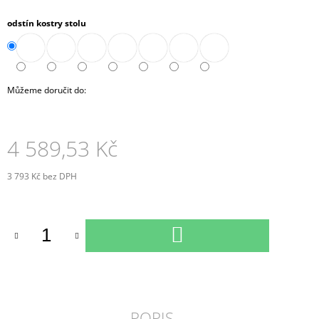
J
odstín kostry stolu
E
M
E
SKŘÍŇ
Můžeme doručit do:
MIDI
2-
ZÁSUVKOVÁ
OTEVŘENÁ
4 589,53 Kč
80
CM
(A-
3 793 Kč bez DPH
SK-
Měrná
480-
cena:
08)
9
DO
788,90
KOŠÍKU
Kč
POPIS