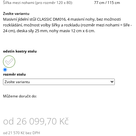
Šířka mezi nohami (pro rozměr 120 x 80)
:
77 cm / 115 cm
J
E
Zvolte variantu
M
Masivní jídelní stůl CLASSIC DM016, 4 masivní nohy, bez možnosti
E
rozkládání, možnost volby šířky a rozkladu (rozměr mezi nohami = šíře -
24 cm), deska síly 25 mm, nohy masiv 12 cm x 6 cm.
KANCELÁŘSKÉ
KŘESLO
1824
odstín kostry stolu
LEI
XXL
15
742,10
rozměr stolu
Kč
Můžeme doručit do:
od
26 099,70 Kč
od
21 570 Kč
bez DPH