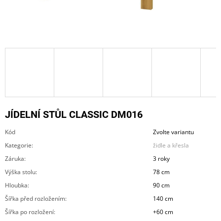
A
J
Í
T
?
JÍDELNÍ STŮL CLASSIC DM016
HLEDAT
Kód
Zvolte variantu
Kategorie
:
židle a křesla
D
Záruka
:
3 roky
O
Výška stolu
:
78 cm
P
O
Hloubka
:
90 cm
R
Šířka před rozložením
:
140 cm
U
Č
Šířka po rozložení
:
+60 cm
U