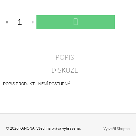
Měrná
cena:
DO
KOŠÍKU
POPIS
DISKUZE
POPIS PRODUKTU NENÍ DOSTUPNÝ
Z
© 2026 KANONA. Všechna práva vyhrazena.
Vytvořil Shoptet