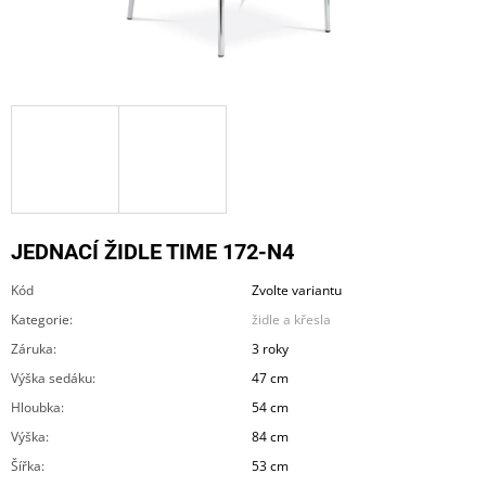
A
J
Í
T
?
JEDNACÍ ŽIDLE TIME 172-N4
HLEDAT
Kód
Zvolte variantu
Kategorie
:
židle a křesla
D
Záruka
:
3 roky
O
Výška sedáku
:
47 cm
P
O
Hloubka
:
54 cm
R
Výška
:
84 cm
U
Č
Šířka
:
53 cm
U