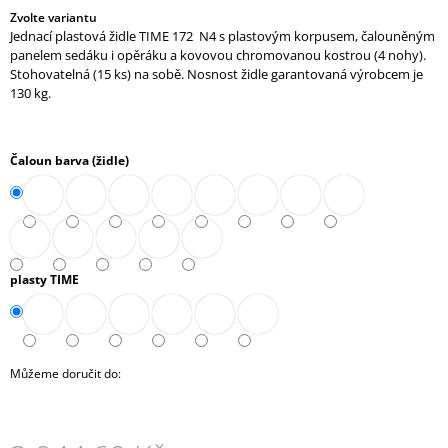
J
Zvolte variantu
Jednací plastová židle TIME 172 N4 s plastovým korpusem, čalouněným
E
panelem sedáku i opěráku a kovovou chromovanou kostrou (4 nohy).
M
Stohovatelná (15 ks) na sobě. Nosnost židle garantovaná výrobcem je
E
130 kg.
SKŘÍŇ
VYSOKÁ
4-
Čaloun barva (židle)
ZÁSUVKOVÁ
3
NIKY
80
CM
(E-
SK-
plasty TIME
580-
3N-
4Z)
13
297,90
Můžeme doručit do:
Kč