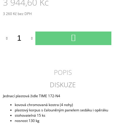
3 944,60 Kč
3 260 Kč bez DPH
Měrná
cena:
DO
KOŠÍKU
POPIS
DISKUZE
Jednací plastová židle TIME 172-N4
kovová chromovaná kostra (4 nohy)
plastový korpus s čalouněným panelem sedáku i opěráku
stohovatelná 15 ks
nosnost 130 kg