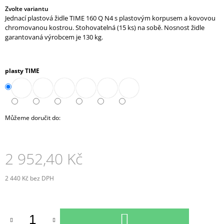
J
Zvolte variantu
Jednací plastová židle TIME 160 Q N4 s plastovým korpusem a kovovou
E
chromovanou kostrou. Stohovatelná (15 ks) na sobě. Nosnost židle
M
garantovaná výrobcem je 130 kg.
E
SKŘÍŇ
MIDI
plasty TIME
2-
ZÁSUVKOVÁ
OTEVŘENÁ
80
CM
Můžeme doručit do:
(A-
SK-
480-
08)
2 952,40 Kč
9
788,90
Kč
2 440 Kč bez DPH
Měrná
cena:
DO