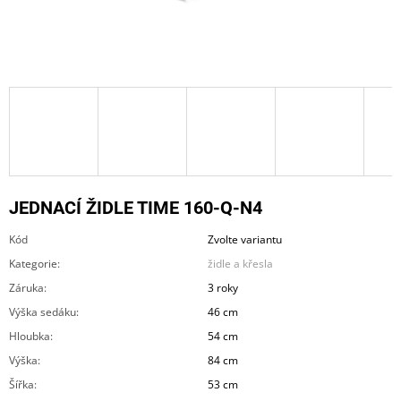
A
J
Í
T
?
JEDNACÍ ŽIDLE TIME 160-Q-N4
HLEDAT
Kód
Zvolte variantu
Kategorie
:
židle a křesla
D
Záruka
:
3 roky
O
Výška sedáku
:
46 cm
P
O
Hloubka
:
54 cm
R
Výška
:
84 cm
U
Č
Šířka
:
53 cm
U