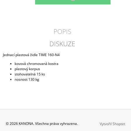
KOŠÍKU
POPIS
DISKUZE
Jednací plastová židle TIME 160-N4
kovová chromovaná kostra
plastový korpus
stohovatelná 15 ks
nosnost 130 kg
Z
© 2026 KANONA. Všechna práva vyhrazena.
Vytvořil Shoptet