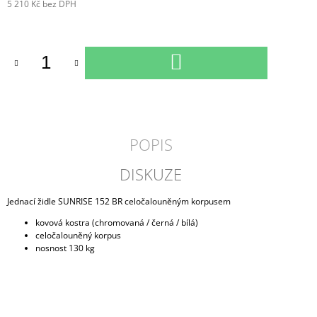
5 210 Kč
bez DPH
Měrná
cena:
DO
KOŠÍKU
POPIS
DISKUZE
Jednací židle SUNRISE 152 BR celočalouněným korpusem
kovová kostra (chromovaná / černá / bílá)
celočalouněný korpus
nosnost 130 kg