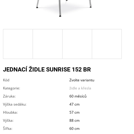
A
J
Í
T
?
JEDNACÍ ŽIDLE SUNRISE 152 BR
HLEDAT
Kód
Zvolte variantu
Kategorie
:
židle a křesla
D
Záruka
:
60 měsíců
O
Výška sedáku
:
47 cm
P
O
Hloubka
:
57 cm
R
Výška
:
88 cm
U
Č
Šířka
:
60 cm
U