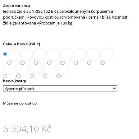
J
Zvolte variantu
Jednací židle SUNRISE 152 BR s celočalouněným korpusem a
E
područkami, kovovou kostrou (chromovaná / černá / bílá). Nosnost
M
židle garantovaná výrobcem je 130 kg.
E
SKŘÍŇ
NÁSTAVNÁ
Čaloun barva (židle)
ROHOVÁ
OTEVŘENÁ
PRAVÁ
80
CM
(E-
SKN-
barva kostry
280-
ROH-
P)
4
Můžeme doručit do:
343,90
Kč
6 304,10 Kč