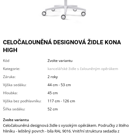
A
J
Í
T
?
CELOČALOUNĚNÁ DESIGNOVÁ ŽIDLE KONA
HIGH
Kód
Zvolte variantu
Kategorie
:
kancelářské židle s čalouněným opěrákem
HLEDAT
Záruka
:
2 roky
Výška sedáku
:
44 cm - 53 cm
Hloubka
:
45 cm
D
O
Výška bez podhlavníku
:
117 cm - 126 cm
P
Šířka sedáku
:
52 cm
O
R
Zvolte variantu
U
Celočalouněná designová židle s vysokým opěrákem. Područky z litého
Č
hliníku - leštěný povrch - bíla RAL 9016. Vnitřní struktura sedadla z
U