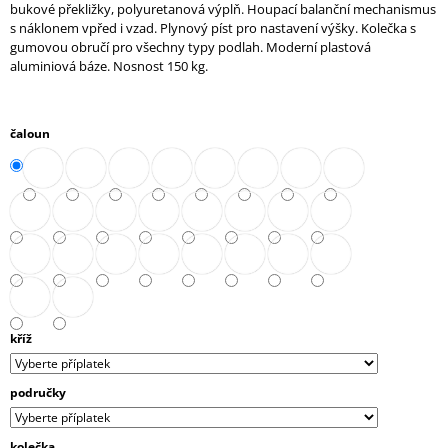
bukové překližky, polyuretanová výplň. Houpací balanční mechanismus
J
s náklonem vpřed i vzad. Plynový píst pro nastavení výšky. Kolečka s
E
gumovou obručí pro všechny typy podlah. Moderní plastová
M
aluminiová báze. Nosnost 150 kg.
E
STŮL
čaloun
JEDNACÍ
ROZŠÍŘENÝ
(A-
STJ-
02)
10
272,90
Kč
kříž
područky
kolečka