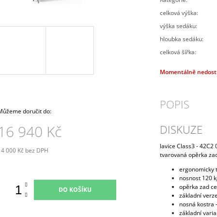
PRAVÁ 80 CM (E-SKN-280-ROH-P)
10 272,90 Kč
celková výška
:
4 343,90 Kč
výška sedáku
:
hloubka sedáku
:
celková šířka
:
Momentálně nedos
POPIS
Můžeme doručit do:
16 940 Kč
DISKUZE
lavice Class3 - 42C2
14 000 Kč bez DPH
tvarovaná opěrka za
Měrná
ena:
ergonomicky 
nosnost 120 
opěrka zad ce
DO KOŠÍKU
základní verz
nosná kostra -
základní varia