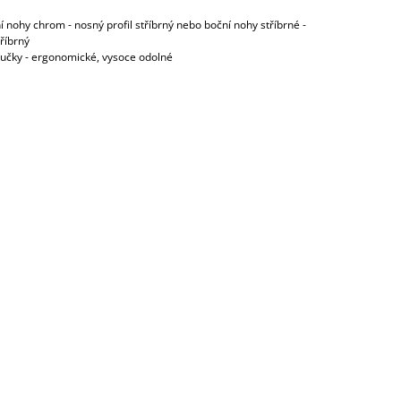
í nohy chrom - nosný profil stříbrný nebo boční nohy stříbrné -
tříbrný
ručky - ergonomické, vysoce odolné