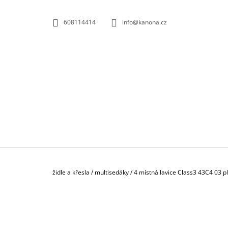
K
Přejít
na
O
ZPĚT
ZPĚT
608114414
info@kanona.cz
obsah
DO
DO
Š
OBCHODU
OBCHODU
Í
K
Domů
židle a křesla
/
multisedáky
/
4 místná lavice Class3 43C4 03 p
P
O
S
KONTEJNER POJÍZDNÝ 3-ZÁSUVKOVÝ S
T