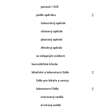
pavouk / kříž
podle opěráku
čalouněný opěrák
síťovaný opěrák
plastový opěrák
dřevěný opěrák
se sklopným stolkem
kancelářská křesla
lékařské a laboratorní židle
židle pro lékaře a sestry
laboratorní židle
tvarovaný sedák
kruhový sedák