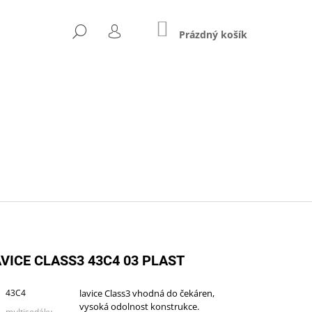
NÁKUPNÍ
HLEDAT
KOŠÍK
Prázdný košík
PŘIHLÁŠENÍ
Následující
VICE CLASS3 43C4 03 PLAST
43C4
lavice Class3 vhodná do čekáren,
ZŠÍŘENÝ (A-STJ-02)
vysoká odolnost konstrukce.
multisedáky