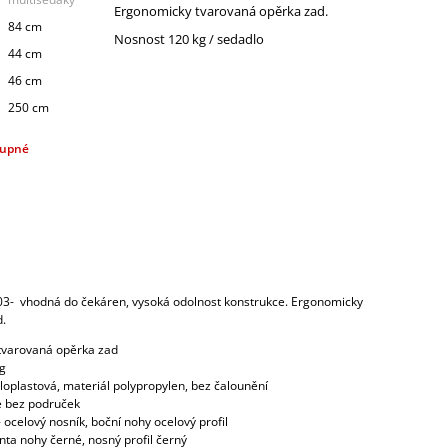
Ergonomicky tvarovaná opěrka zad.
84 cm
Nosnost 120 kg / sedadlo
44 cm
46 cm
250 cm
tupné
 03- vhodná do čekáren, vysoká odolnost konstrukce. Ergonomicky
d.
tvarovaná opěrka zad
kg
loplastová, materiál polypropylen, bez čalounění
e bez područek
 ocelový nosník, boční nohy ocelový profil
nta nohy černé, nosný profil černý