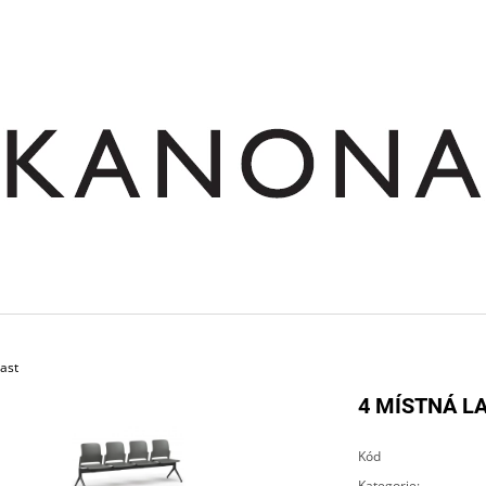
CO POTŘEBUJETE NAJÍT?
HLEDAT
DOPORUČUJEME
last
4 MÍSTNÁ LA
Kód
SKŘÍŇ NÁSTAVNÁ ROHOVÁ OTEVŘENÁ
STŮL JEDNACÍ RO
Kategorie
: