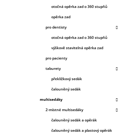
otočná opěrka zad o 360 stupňů
opěrka zad
pro dentisty
otočná opěrka zad o 360 stupňů
výškově stavitelná opěrka zad
pro pacienty
taburety
překližkový sedák
čalouněný sedák
multisedáky
2-místné multisedáky
čalouněný sedák a opěrák
čalouněný sedák a plastový opěrák