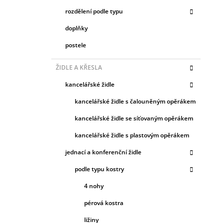
rozdělení podle typu
doplňky
postele
ŽIDLE A KŘESLA
kancelářské židle
kancelářské židle s čalouněným opěrákem
kancelářské židle se síťovaným opěrákem
kancelářské židle s plastovým opěrákem
jednací a konferenční židle
podle typu kostry
4 nohy
pérová kostra
ližiny