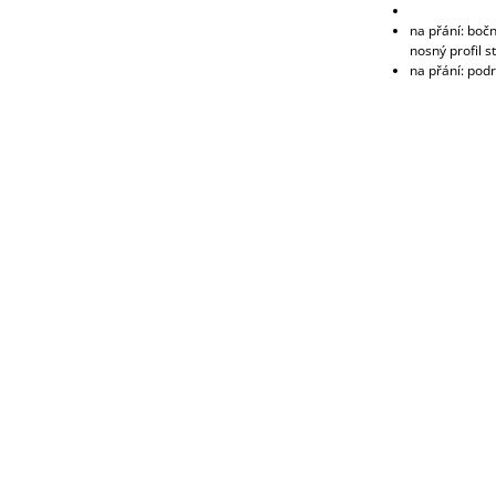
na přání: bočn
nosný profil s
na přání: pod