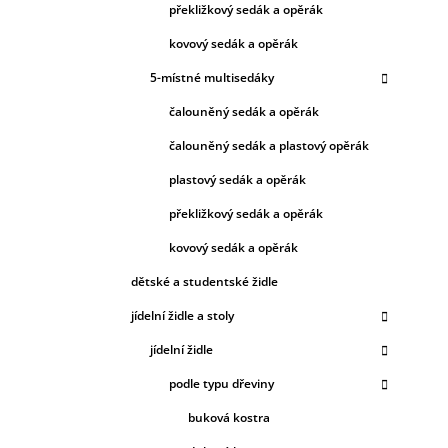
překližkový sedák a opěrák
kovový sedák a opěrák
5-místné multisedáky
čalouněný sedák a opěrák
čalouněný sedák a plastový opěrák
plastový sedák a opěrák
překližkový sedák a opěrák
kovový sedák a opěrák
dětské a studentské židle
jídelní židle a stoly
jídelní židle
podle typu dřeviny
buková kostra