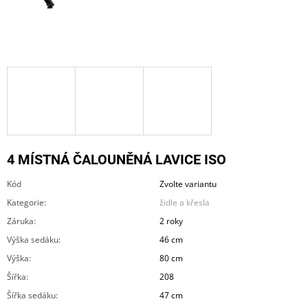
A
J
Í
T
?
4 MÍSTNÁ ČALOUNĚNÁ LAVICE ISO
HLEDAT
Kód
Zvolte variantu
Kategorie
:
židle a křesla
D
Záruka
:
2 roky
O
Výška sedáku
:
46 cm
P
O
Výška
:
80 cm
R
Šířka
:
208
U
Č
Šířka sedáku
:
47 cm
U