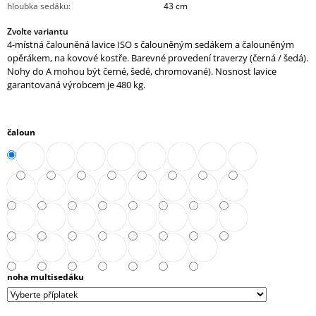
hloubka sedáku
:
43 cm
J
E
Zvolte variantu
M
4-místná čalouněná lavice ISO s čalouněným sedákem a čalouněným
E
opěrákem, na kovové kostře. Barevné provedení traverzy (černá / šedá).
Nohy do A mohou být černé, šedé, chromované). Nosnost lavice
KANCELÁŘSKÉ
garantovaná výrobcem je 480 kg.
KŘESLO
1824
LEI
XXL
čaloun
15
742,10
Kč
noha multisedáku