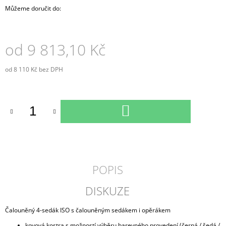
Můžeme doručit do:
od
9 813,10 Kč
od
8 110 Kč
bez DPH
Měrná
cena:
DO
KOŠÍKU
POPIS
DISKUZE
Čalouněný 4-sedák ISO s čalouněným sedákem i opěrákem
kovová kostra s možností výběru barevného provedení (černá / šedá /