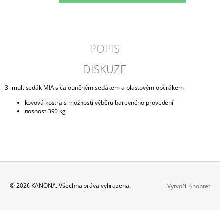
POPIS
DISKUZE
3 -multisedák MIA s čalouněným sedákem a plastovým opěrákem
kovová kostra s možností výběru barevného provedení
nosnost 390 kg
Z
© 2026 KANONA. Všechna práva vyhrazena.
Vytvořil Shoptet
Á
P