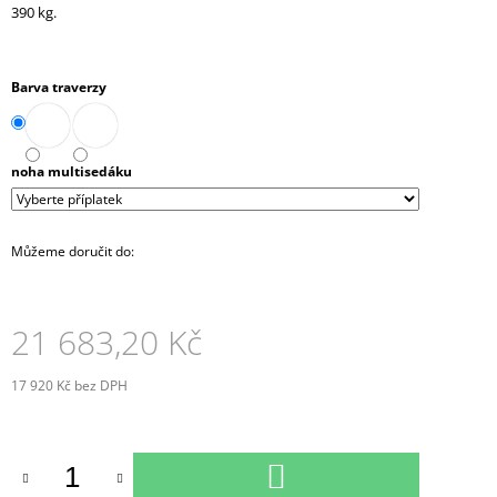
390 kg.
J
E
M
E
Barva traverzy
SKŘÍŇ
VYSOKÁ
4-
noha multisedáku
ZÁSUVKOVÁ
3
NIKY
80
Můžeme doručit do:
CM
(E-
SK-
580-
21 683,20 Kč
3N-
4Z)
17 920 Kč
bez DPH
13
Měrná
297,90
Kč
cena:
DO
KOŠÍKU