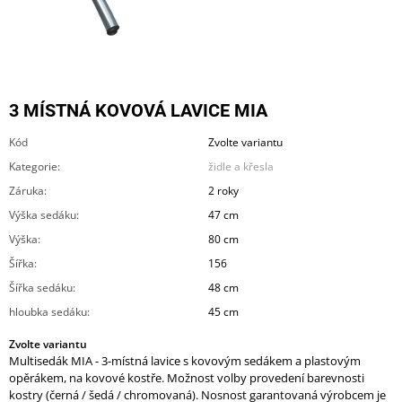
A
J
Í
T
3 MÍSTNÁ KOVOVÁ LAVICE MIA
?
Kód
Zvolte variantu
Kategorie
:
židle a křesla
Záruka
:
2 roky
HLEDAT
Výška sedáku
:
47 cm
Výška
:
80 cm
Šířka
:
156
D
Šířka sedáku
:
48 cm
O
hloubka sedáku
:
45 cm
P
O
Zvolte variantu
R
Multisedák MIA - 3-místná lavice s kovovým sedákem a plastovým
U
opěrákem, na kovové kostře. Možnost volby provedení barevnosti
Č
kostry (černá / šedá / chromovaná). Nosnost garantovaná výrobcem je
U