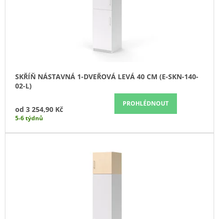
Ů
O
J
D
E
M
U
E
K
T
SKŘÍŇ
MIDI
Ů
2-
SKŘÍŇ NÁSTAVNÁ 1-DVEŘOVÁ LEVÁ 40 CM (E-SKN-140-
ZÁSUVKOVÁ
02-L)
OTEVŘENÁ
80
PROHLÉDNOUT
CM
od
3 254,90 Kč
(A-
5-6 týdnů
SK-
480-
08)
9
788,90
Kč