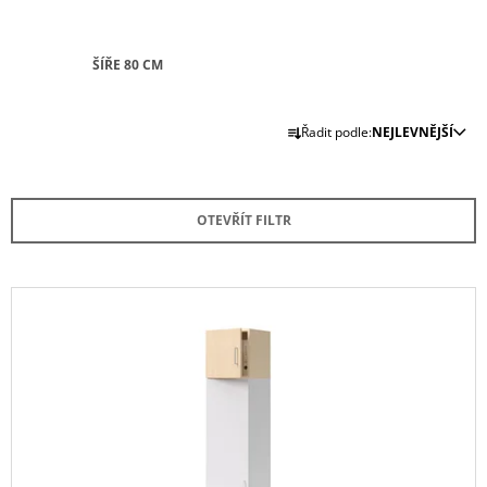
A
J
ŠÍŘE 80 CM
Í
T
Ř
Řadit podle:
NEJLEVNĚJŠÍ
?
A
Z
E
OTEVŘÍT FILTR
N
HLEDAT
Í
P
V
R
Ý
D
O
P
O
D
I
P
U
O
S
R
K
P
U
T
Č
R
U