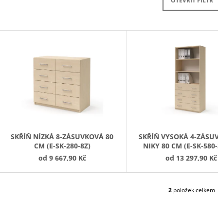
PRAVÁ 80 CM (E-SKN-280-ROH-P)
OTEVŘÍT FILTR
10 272,90 Kč
4 343,90 Kč
V
Ý
P
S
P
R
O
D
SKŘÍŇ NÍZKÁ 8-ZÁSUVKOVÁ 80
SKŘÍŇ VYSOKÁ 4-ZÁSU
CM (E-SK-280-8Z)
NIKY 80 CM (E-SK-580-
U
od
9 667,90 Kč
od
13 297,90 Kč
K
T
Ů
2
položek celkem
O
V
L