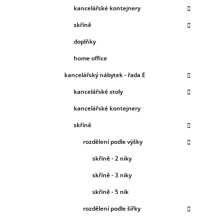
O
kancelářské kontejnery
R
I
skříně
E
doplňky
home office
kancelářský nábytek - řada E
kancelářské stoly
kancelářské kontejnery
skříně
rozdělení podle výšky
skříně - 2 niky
skříně - 3 niky
skříně - 5 nik
rozdělení podle šířky