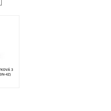
N
Í
P
R
O
D
U
K
T
Ů
VKOVÁ 3
3N-4Z)