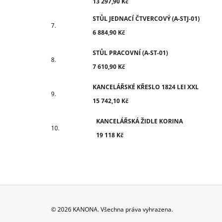
13 297,90 Kč
STŮL JEDNACÍ ČTVERCOVÝ (A-STJ-01)
6 884,90 Kč
STŮL PRACOVNÍ (A-ST-01)
7 610,90 Kč
KANCELÁŘSKÉ KŘESLO 1824 LEI XXL
15 742,10 Kč
KANCELÁŘSKÁ ŽIDLE KORINA
19 118 Kč
Z
© 2026 KANONA. Všechna práva vyhrazena.