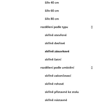
šíře 40 cm
šíře 60 cm
šíře 80 cm
rozdělení podle typu
skříně otevřené
skříně dveřové
skříně zásuvkové
skříně šatní
rozdělení podle umístění
skříně zakončovací
skříně rohové
skříně přístavné ke stolu
skříně nástavné