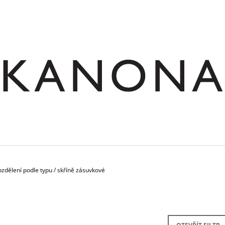
CO POTŘEBUJETE NAJÍT?
HLEDAT
DOPORUČUJEME
ozdělení podle typu
/
skříně zásuvkové
SKŘÍŇ NÁSTAVNÁ ROHOVÁ OTEVŘENÁ
STŮL JEDNACÍ RO