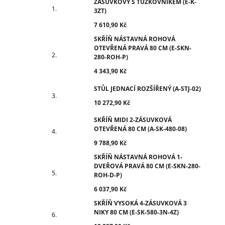
ZÁSUVKOVÝ S TUŽKOVNÍKEM (E-K-
3ZT)
7 610,90 Kč
SKŘÍŇ NÁSTAVNÁ ROHOVÁ
OTEVŘENÁ PRAVÁ 80 CM (E-SKN-
280-ROH-P)
4 343,90 Kč
STŮL JEDNACÍ ROZŠÍŘENÝ (A-STJ-02)
10 272,90 Kč
SKŘÍŇ MIDI 2-ZÁSUVKOVÁ
OTEVŘENÁ 80 CM (A-SK-480-08)
9 788,90 Kč
SKŘÍŇ NÁSTAVNÁ ROHOVÁ 1-
DVEŘOVÁ PRAVÁ 80 CM (E-SKN-280-
ROH-D-P)
6 037,90 Kč
SKŘÍŇ VYSOKÁ 4-ZÁSUVKOVÁ 3
NIKY 80 CM (E-SK-580-3N-4Z)