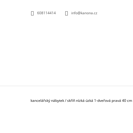
K
Přejít
na
O
ZPĚT
ZPĚT
608114414
info@kanona.cz
obsah
DO
DO
Š
OBCHODU
OBCHODU
Í
K
Domů
kancelářský nábytek
/
skříň nízká úzká 1-dveřová pravá 40 cm
P
O
S
KONTEJNER POJÍZDNÝ 3-ZÁSUVKOVÝ S
T