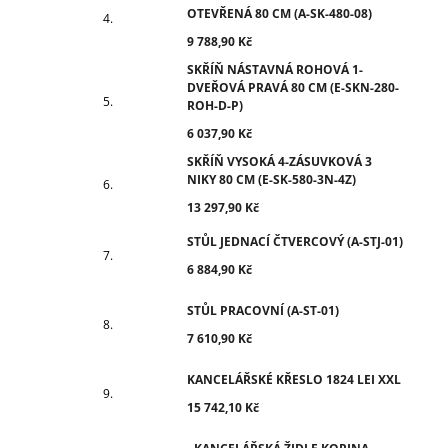
OTEVŘENÁ 80 CM (A-SK-480-08)
9 788,90 Kč
SKŘÍŇ NÁSTAVNÁ ROHOVÁ 1-
DVEŘOVÁ PRAVÁ 80 CM (E-SKN-280-
ROH-D-P)
6 037,90 Kč
SKŘÍŇ VYSOKÁ 4-ZÁSUVKOVÁ 3
NIKY 80 CM (E-SK-580-3N-4Z)
13 297,90 Kč
STŮL JEDNACÍ ČTVERCOVÝ (A-STJ-01)
6 884,90 Kč
STŮL PRACOVNÍ (A-ST-01)
7 610,90 Kč
KANCELÁŘSKÉ KŘESLO 1824 LEI XXL
15 742,10 Kč