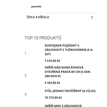
postele
ŽIDLE A KŘESLA
TOP 10 PRODUKTŮ
KONTEJNER POJÍZDNÝ 3-
ZÁSUVKOVÝ S TUŽKOVNÍKEM (E-K-
3ZT)
7 610,90 Kč
SKŘÍŇ NÁSTAVNÁ ROHOVÁ
OTEVŘENÁ PRAVÁ 80 CM (E-SKN-
280-ROH-P)
4 343,90 Kč
STŮL JEDNACÍ ROZŠÍŘENÝ (A-STJ-02)
10 272,90 Kč
SKŘÍŇ MIDI 2-ZÁSUVKOVÁ