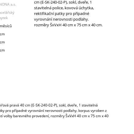
cm (E-SK-240-02-P), sokl, dveře, 1
NONA a.s.
stavitelná police, kovová úchytka,
ncelářský
rektifikační patky pro případné
bytek
vyrovnání nerovnosti podlahy.
rozměry ŠxVxH 40 cm x 75 cm x 40 cm.
 měsíců
 cm
 cm
 cm
eřová pravá 40 cm (E-SK-240-02-P), sokl, dveře, 1 stavitelná
patky pro případné vyrovnání nerovnosti podlahy. korpus vyroben z
í volby barevného provedení, rozměry ŠxVxH 40 cm x 75 cm x 40