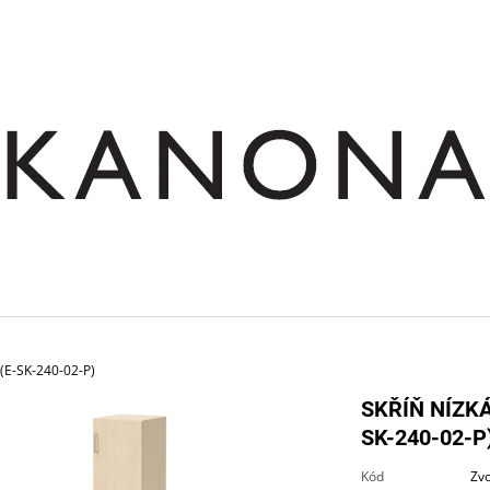
CO POTŘEBUJETE NAJÍT?
HLEDAT
DOPORUČUJEME
 (E-SK-240-02-P)
SKŘÍŇ NÍZK
SK-240-02-P
SKŘÍŇ NÁSTAVNÁ ROHOVÁ OTEVŘENÁ
STŮL JEDNACÍ RO
Kód
Zvo