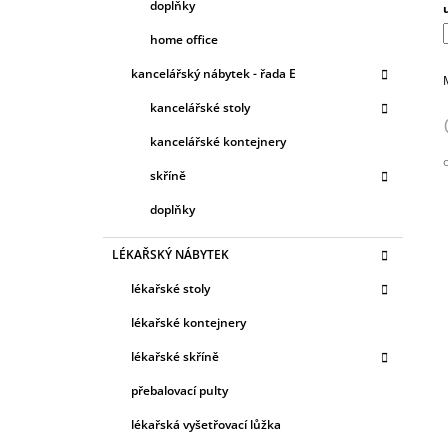
doplňky
home office
kancelářský nábytek - řada E
kancelářské stoly
kancelářské kontejnery
skříně
c
doplňky
LÉKAŘSKÝ NÁBYTEK
lékařské stoly
lékařské kontejnery
lékařské skříně
přebalovací pulty
lékařská vyšetřovací lůžka