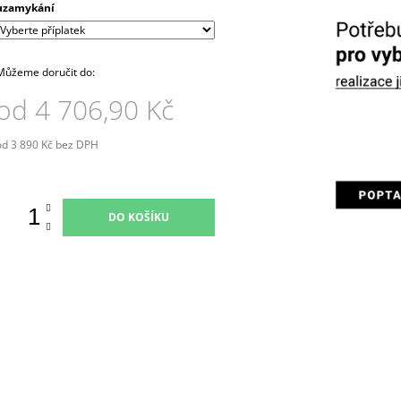
uzamykání
Můžeme doručit do:
od
4 706,90 Kč
od
3 890 Kč
bez DPH
Měrná
ena:
DO KOŠÍKU