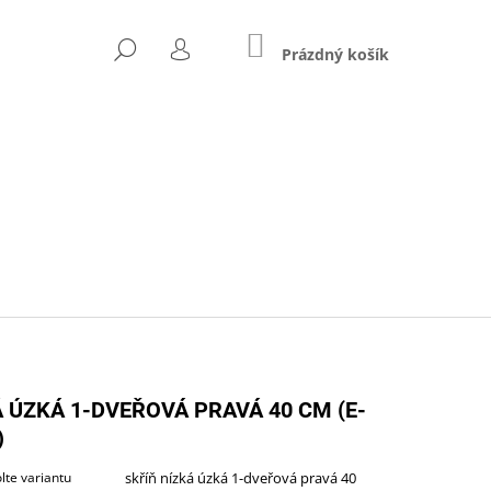
NÁKUPNÍ
HLEDAT
KOŠÍK
Prázdný košík
PŘIHLÁŠENÍ
Následující
Á ÚZKÁ 1-DVEŘOVÁ PRAVÁ 40 CM (E-
)
ZŠÍŘENÝ (A-STJ-02)
lte variantu
skříň nízká úzká 1-dveřová pravá 40