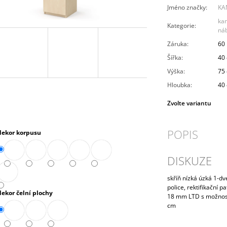
PRAVÁ 80 CM (E-SKN-280-ROH-P)
10 272,90 Kč
Jméno značky
:
KA
4 343,90 Kč
ka
Kategorie
:
ná
Záruka
:
60
Šířka
:
40
Výška
:
75
Hloubka
:
40
Zvolte variantu
POPIS
dekor korpusu
DISKUZE
skříň nízká úzká 1-dv
police, rektifikační 
dekor čelní plochy
18 mm LTD s možnost
cm