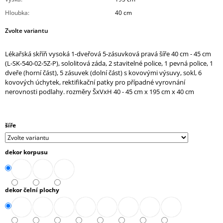
J
Hloubka
:
40 cm
E
M
Zvolte variantu
E
Lékařská skříň vysoká 1-dveřová 5-zásuvková pravá šíře 40 cm - 45 cm
KANCELÁŘSKÉ
(L-SK-540-02-5Z-P), sololitová záda, 2 stavitelné police, 1 pevná police, 1
KŘESLO
dveře (horní část), 5 zásuvek (dolní část) s kovovými výsuvy, sokl, 6
1824
kovových úchytek, rektifikační patky pro případné vyrovnání
LEI
nerovnosti podlahy. rozměry ŠxVxH 40 - 45 cm x 195 cm x 40 cm
XXL
15
742,10
Kč
šíře
dekor korpusu
dekor čelní plochy