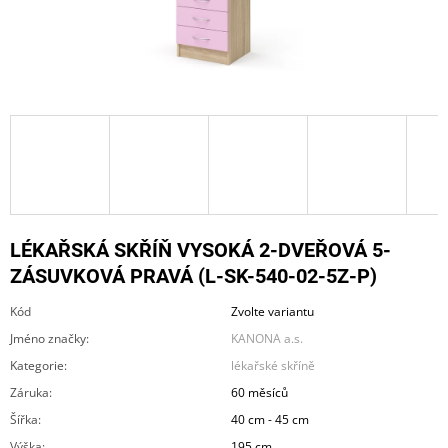
A
J
Í
T
?
HLEDAT
LÉKAŘSKÁ SKŘÍŇ VYSOKÁ 2-DVEŘOVÁ 5-
ZÁSUVKOVÁ PRAVÁ (L-SK-540-02-5Z-P)
Kód
Zvolte variantu
D
O
Jméno značky
:
KANONA a.s.
P
Kategorie
:
lékařské skříně
O
R
Záruka
:
60 měsíců
U
Šířka
:
40 cm - 45 cm
Č
U
Výška
:
195 cm