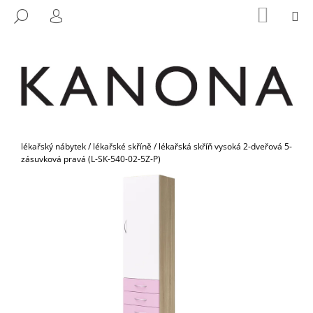
K
Přejít
NÁKUP
M
HLEDAT
na
KOŠÍK
O
PŘIHLÁŠENÍ
ZPĚT
ZPĚT
obsah
Š
Í
C
K
O
P
O
Domů
T
lékařský nábytek
/
lékařské skříně
/
lékařská skříň vysoká 2-dveřová 5-
zásuvková pravá (L-SK-540-02-5Z-P)
Ř
E
B
U
J
E
T
E
N