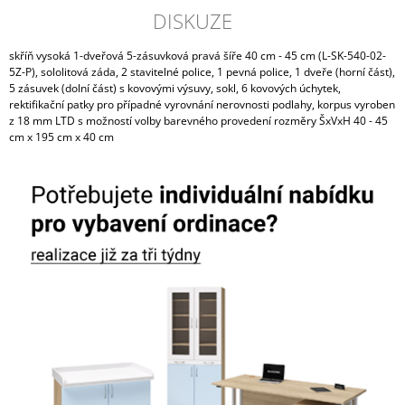
DISKUZE
skříň vysoká 1-dveřová 5-zásuvková pravá šíře 40 cm - 45 cm (L-SK-540-02-
5Z-P), sololitová záda, 2 stavitelné police, 1 pevná police, 1 dveře (horní část),
5 zásuvek (dolní část) s kovovými výsuvy, sokl, 6 kovových úchytek,
rektifikační patky pro případné vyrovnání nerovnosti podlahy, korpus vyroben
z 18 mm LTD s možností volby barevného provedení rozměry ŠxVxH 40 - 45
cm x 195 cm x 40 cm