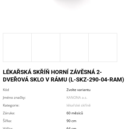
A
J
Í
T
?
HLEDAT
LÉKAŘSKÁ SKŘÍŇ HORNÍ ZÁVĚSNÁ 2-
DVEŘOVÁ SKLO V RÁMU (L-SKZ-290-04-RAM)
Kód
Zvolte variantu
D
O
Jméno značky
:
KANONA a.s.
P
Kategorie
:
lékařské skříně
O
R
Záruka
:
60 měsíců
U
Šířka
:
90 cm
Č
U
Výška
:
64 cm