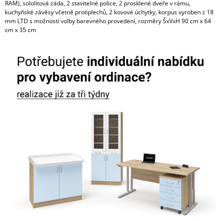
RAM), sololitová záda, 2 stavitelné police, 2 prosklené dveře v rámu,
kuchyňské závěsy včetně protiplechů, 2 kovové úchytky, korpus vyroben z 18
mm LTD s možností volby barevného provedení, rozměry ŠxVxH 90 cm x 64
cm x 35 cm