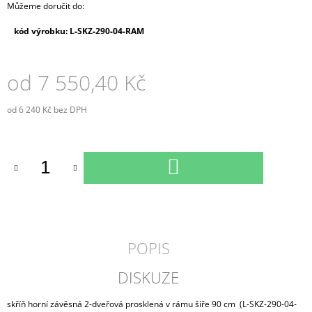
Můžeme doručit do:
kód výrobku: L-SKZ-290-04-RAM
od
7 550,40 Kč
od
6 240 Kč
bez DPH
Měrná
cena:
DO
KOŠÍKU
POPIS
DISKUZE
skříň horní závěsná 2-dveřová prosklená v rámu šíře 90 cm (L-SKZ-290-04-