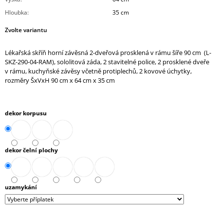
J
Hloubka
:
35 cm
E
M
Zvolte variantu
E
Lékařská skříň horní závěsná 2-dveřová prosklená v rámu šíře 90 cm (L-
STŮL
SKZ-290-04-RAM), sololitová záda, 2 stavitelné police, 2 prosklené dveře
JEDNACÍ
v rámu, kuchyňské závěsy včetně protiplechů, 2 kovové úchytky,
ROZŠÍŘENÝ
rozměry ŠxVxH 90 cm x 64 cm x 35 cm
(A-
STJ-
02)
10
dekor korpusu
272,90
Kč
dekor čelní plochy
uzamykání