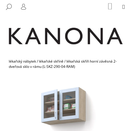
K
Přejít
NÁKUP
M
HLEDAT
na
KOŠÍK
O
PŘIHLÁŠENÍ
ZPĚT
ZPĚT
obsah
Š
Í
C
K
O
P
O
Domů
T
lékařský nábytek
/
lékařské skříně
/
lékařská skříň horní závěsná 2-
dveřová sklo v rámu (L-SKZ-290-04-RAM)
Ř
E
B
U
J
E
T
E
N