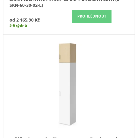
SKN-60-30-02-L)
J
E
PROHLÉDNOUT
M
od
2 165,90 Kč
E
5-6 týdnů
SKŘÍŇ
NÁSTAVNÁ
ROHOVÁ
1-
DVEŘOVÁ
PRAVÁ
80
CM
(E-
SKN-
280-
ROH-
D-
P)
6
037,90
Kč