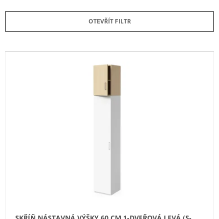
Z
A
E
OTEVŘÍT FILTR
J
N
Í
Í
T
P
V
?
R
Ý
O
P
D
I
U
S
HLEDAT
K
P
T
R
Ů
O
D
D
O
U
P
O
K
R
T
U
Ů
Č
SKŘÍŇ NÁSTAVNÁ VÝŠKY 60 CM 1-DVEŘOVÁ LEVÁ (S-
U