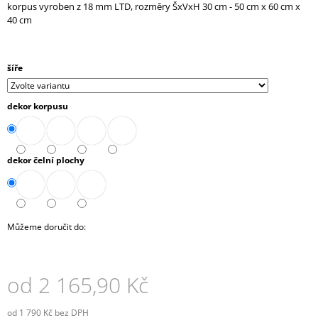
korpus vyroben z 18 mm LTD, rozměry ŠxVxH 30 cm - 50 cm x 60 cm x
J
40 cm
E
M
E
šíře
KONTEJNER
POJÍZDNÝ
dekor korpusu
3-
ZÁSUVKOVÝ
S
TUŽKOVNÍKEM
(E-
dekor čelní plochy
K-
3ZT)
7
610,90
Kč
Můžeme doručit do:
od
2 165,90 Kč
od
1 790 Kč
bez DPH