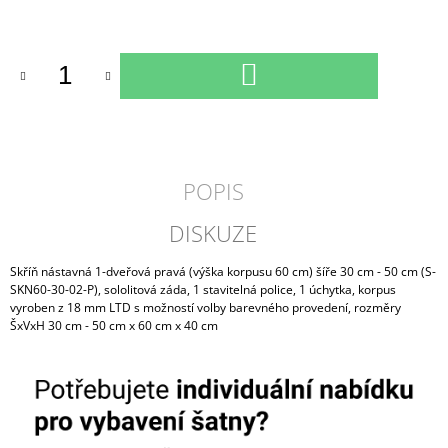
Měrná
cena:
DO
KOŠÍKU
POPIS
DISKUZE
Skříň nástavná 1-dveřová pravá (výška korpusu 60 cm) šíře 30 cm - 50 cm (S-
SKN60-30-02-P), sololitová záda, 1 stavitelná police, 1 úchytka, korpus
vyroben z 18 mm LTD s možností volby barevného provedení, rozměry
ŠxVxH 30 cm - 50 cm x 60 cm x 40 cm