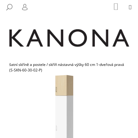
K
Přejít
NÁKUP
M
HLEDAT
na
KOŠÍK
O
PŘIHLÁŠENÍ
ZPĚT
ZPĚT
obsah
Š
Í
C
K
O
P
O
Domů
T
šatní skříně a postele
/
skříň nástavná výšky 60 cm 1-dveřová pravá
(S-SKN-60-30-02-P)
Ř
E
B
U
J
E
T
E
N