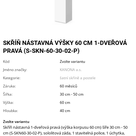
A
J
Í
T
?
SKŘÍŇ NÁSTAVNÁ VÝŠKY 60 CM 1-DVEŘOVÁ
PRAVÁ (S-SKN-60-30-02-P)
Kód
Zvolte variantu
Jméno značky
:
KANONA a.s.
HLEDAT
Kategorie
:
šatní skříně a postele
Záruka
:
60 měsíců
Šířka
:
30 cm - 50 cm
D
O
Výška
:
60 cm
P
Hloubka
:
40 cm
O
R
Zvolte variantu
U
Skříň nástavná 1-dveřová pravá (výška korpusu 60 cm) šíře 30 cm - 50
Č
cm (S-SKN60-30-02-P), sololitová záda, 1 stavitelná police, 1 úchytka,
U