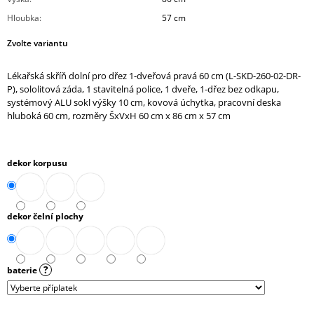
J
Hloubka
:
57 cm
E
M
Zvolte variantu
E
Lékařská skříň dolní pro dřez 1-dveřová pravá 60 cm (L-SKD-260-02-DR-
STŮL
P), sololitová záda, 1 stavitelná police, 1 dveře, 1-dřez bez odkapu,
PRACOVNÍ
systémový ALU sokl výšky 10 cm, kovová úchytka, pracovní deska
(A-
hluboká 60 cm, rozměry ŠxVxH 60 cm x 86 cm x 57 cm
ST-
01)
7
610,90
dekor korpusu
Kč
dekor čelní plochy
?
baterie