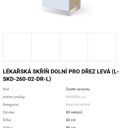
A
J
Í
T
?
HLEDAT
LÉKAŘSKÁ SKŘÍŇ DOLNÍ PRO DŘEZ LEVÁ (L-
SKD-260-02-DR-L)
Kód
Zvolte variantu
D
O
Jméno značky
:
KANONA a.s.
P
Kategorie
:
lékařské skříně
O
R
Záruka
:
60 měsíců
U
Šířka
:
60 cm
Č
U
Výška
:
86 cm