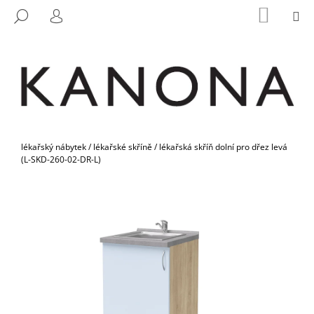
K
Přejít
NÁKUP
M
HLEDAT
na
KOŠÍK
O
PŘIHLÁŠENÍ
ZPĚT
ZPĚT
obsah
Š
Í
C
K
O
P
O
Domů
T
lékařský nábytek
/
lékařské skříně
/
lékařská skříň dolní pro dřez levá
(L-SKD-260-02-DR-L)
Ř
E
B
U
J
E
T
E
N