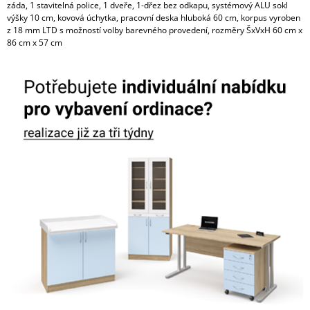
záda, 1 stavitelná police, 1 dveře, 1-dřez bez odkapu, systémový ALU sokl
výšky 10 cm, kovová úchytka, pracovní deska hluboká 60 cm, korpus vyroben
z 18 mm LTD s možností volby barevného provedení, rozměry ŠxVxH 60 cm x
86 cm x 57 cm