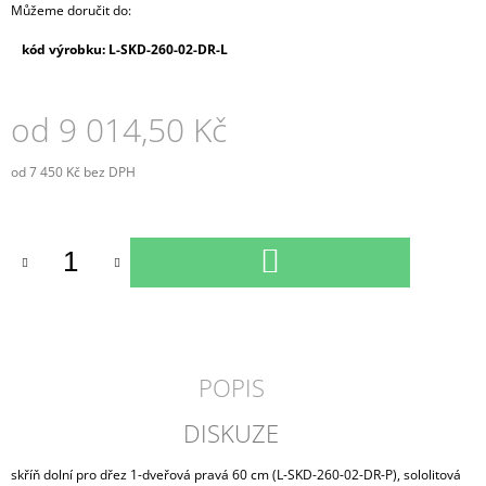
Můžeme doručit do:
kód výrobku: L-SKD-260-02-DR-L
od
9 014,50 Kč
od
7 450 Kč
bez DPH
Měrná
cena:
DO
KOŠÍKU
POPIS
DISKUZE
skříň dolní pro dřez 1-dveřová pravá 60 cm (L-SKD-260-02-DR-P), sololitová