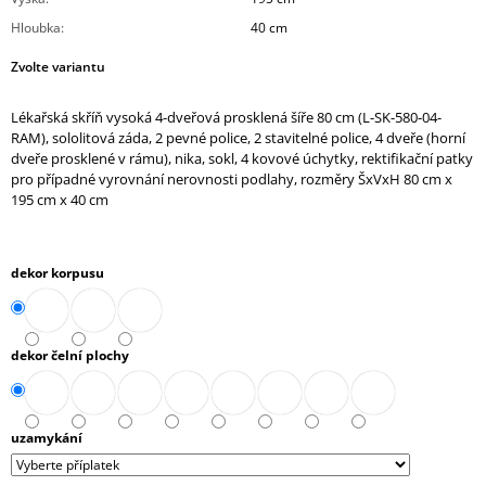
J
Hloubka
:
40 cm
E
M
Zvolte variantu
E
Lékařská skříň vysoká 4-dveřová prosklená šíře 80 cm (L-SK-580-04-
SKŘÍŇ
RAM), sololitová záda, 2 pevné police, 2 stavitelné police, 4 dveře (horní
NÁSTAVNÁ
dveře prosklené v rámu), nika, sokl, 4 kovové úchytky, rektifikační patky
ROHOVÁ
pro případné vyrovnání nerovnosti podlahy, rozměry ŠxVxH 80 cm x
OTEVŘENÁ
195 cm x 40 cm
PRAVÁ
80
CM
(E-
dekor korpusu
SKN-
280-
ROH-
P)
dekor čelní plochy
4
343,90
Kč
uzamykání