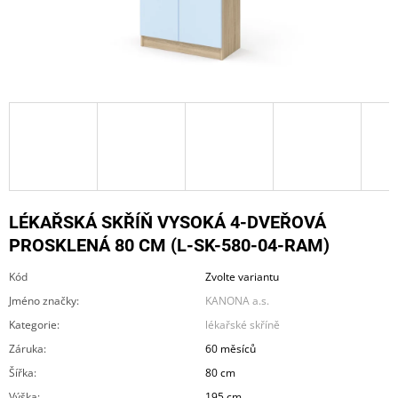
A
J
Í
T
?
HLEDAT
LÉKAŘSKÁ SKŘÍŇ VYSOKÁ 4-DVEŘOVÁ
PROSKLENÁ 80 CM (L-SK-580-04-RAM)
Kód
Zvolte variantu
D
O
Jméno značky
:
KANONA a.s.
P
Kategorie
:
lékařské skříně
O
R
Záruka
:
60 měsíců
U
Šířka
:
80 cm
Č
U
Výška
:
195 cm