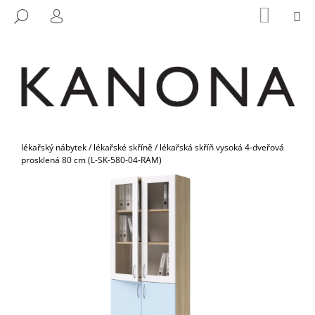
K
Přejít
NÁKUP
M
HLEDAT
na
KOŠÍK
O
PŘIHLÁŠENÍ
ZPĚT
ZPĚT
obsah
Š
Í
C
K
O
P
O
Domů
T
lékařský nábytek
/
lékařské skříně
/
lékařská skříň vysoká 4-dveřová
prosklená 80 cm (L-SK-580-04-RAM)
Ř
E
B
U
J
E
T
E
N