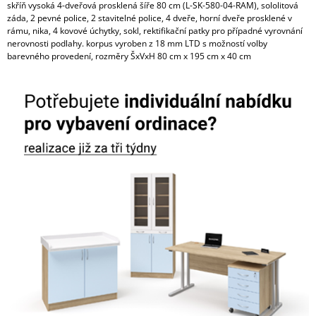
skříň vysoká 4-dveřová prosklená šíře 80 cm (L-SK-580-04-RAM), sololitová
záda, 2 pevné police, 2 stavitelné police, 4 dveře, horní dveře prosklené v
rámu, nika, 4 kovové úchytky, sokl, rektifikační patky pro případné vyrovnání
nerovnosti podlahy. korpus vyroben z 18 mm LTD s možností volby
barevného provedení, rozměry ŠxVxH 80 cm x 195 cm x 40 cm