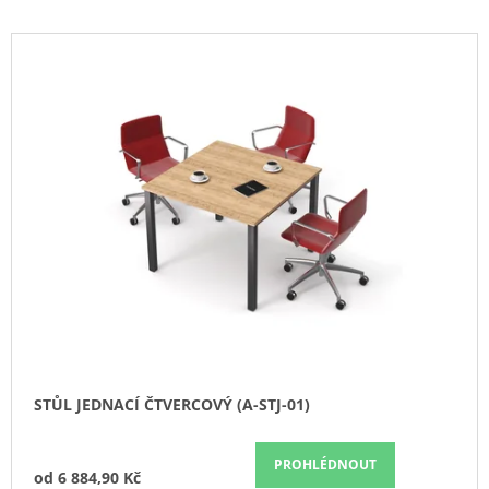
Í
A
P
V
J
R
Ý
Í
O
P
T
D
I
?
U
S
K
P
T
R
Ů
O
HLEDAT
D
U
K
D
T
O
Ů
P
O
STŮL JEDNACÍ ČTVERCOVÝ (A-STJ-01)
R
U
PROHLÉDNOUT
Č
od
6 884,90 Kč
U