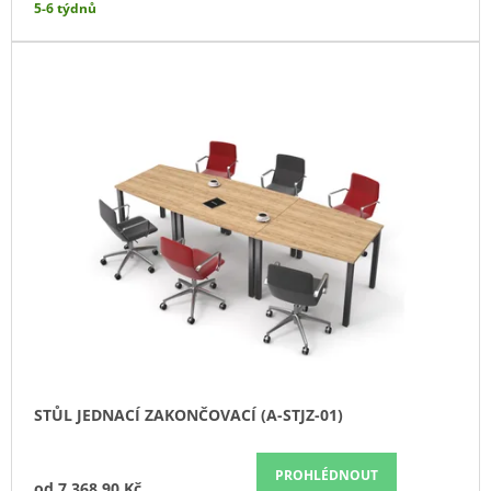
5-6 týdnů
J
E
M
E
SKŘÍŇ
VYSOKÁ
4-
ZÁSUVKOVÁ
3
NIKY
80
CM
(E-
SK-
580-
3N-
4Z)
13
297,90
STŮL JEDNACÍ ZAKONČOVACÍ (A-STJZ-01)
Kč
PROHLÉDNOUT
od
7 368,90 Kč