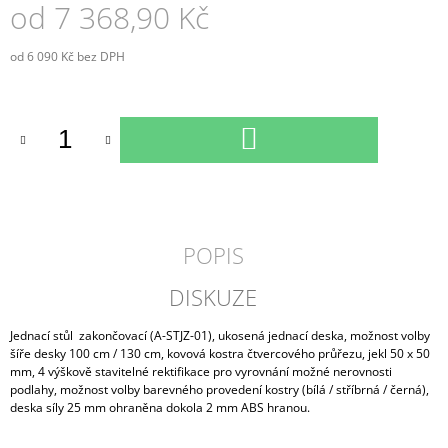
od
7 368,90 Kč
od
6 090 Kč
bez DPH
Měrná
cena:
DO
KOŠÍKU
POPIS
DISKUZE
Jednací stůl zakončovací (A-STJZ-01), ukosená jednací deska, možnost volby
šíře desky 100 cm / 130 cm, kovová kostra čtvercového průřezu, jekl 50 x 50
mm, 4 výškově stavitelné rektifikace pro vyrovnání možné nerovnosti
podlahy, možnost volby barevného provedení kostry (bílá / stříbrná / černá),
deska síly 25 mm ohraněna dokola 2 mm ABS hranou.