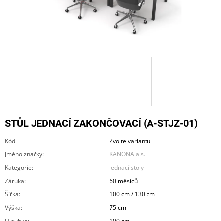
A
J
Í
T
?
HLEDAT
STŮL JEDNACÍ ZAKONČOVACÍ (A-STJZ-01)
Kód
Zvolte variantu
Jméno značky
:
KANONA a.s.
D
O
Kategorie
:
jednací stoly
P
Záruka
:
60 měsíců
O
R
Šířka
:
100 cm / 130 cm
U
Výška
:
75 cm
Č
U
Hloubka
:
100 cm