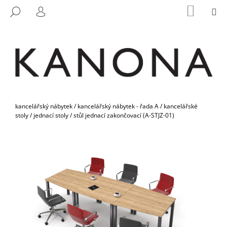
K
Přejít
NÁKUP
M
HLEDAT
na
KOŠÍK
O
PŘIHLÁŠENÍ
ZPĚT
ZPĚT
obsah
Š
Í
C
K
O
P
O
Domů
T
kancelářský nábytek
/
kancelářský nábytek - řada A
/
kancelářské
stoly
/
jednací stoly
/
stůl jednací zakončovací (A-STJZ-01)
Ř
E
B
U
J
E
T
E
N