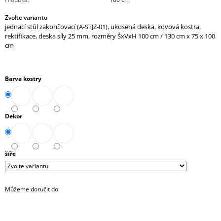
J
Zvolte variantu
E
jednací stůl zakončovací (A-STJZ-01), ukosená deska, kovová kostra,
M
rektifikace, deska síly 25 mm, rozměry ŠxVxH 100 cm / 130 cm x 75 x 100
E
cm
SKŘÍŇ
NÁSTAVNÁ
ROHOVÁ
Barva kostry
OTEVŘENÁ
PRAVÁ
80
CM
Dekor
(E-
SKN-
280-
ROH-
P)
šíře
4
343,90
Kč
Můžeme doručit do: